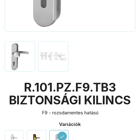
R.101.PZ.F9.TB3
BIZTONSÁGI KILINCS
F9 - rozsdamentes hatású
Variációk
check