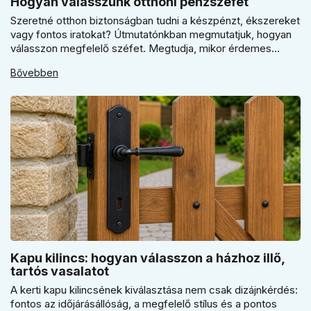
Hogyan válasszunk otthoni pénzszéfet
Szeretné otthon biztonságban tudni a készpénzt, ékszereket
vagy fontos iratokat? Útmutatónkban megmutatjuk, hogyan
válasszon megfelelő széfet. Megtudja, mikor érdemes
elektronikus vagy mechanikus zárat választani, és miért
Bővebben
kulcsfontosságú a szakszerű rögzítés a valódi védelemhez
minden modern otthonban.
Kapu kilincs: hogyan válasszon a házhoz illő,
tartós vasalatot
A kerti kapu kilincsének kiválasztása nem csak dizájnkérdés:
fontos az időjárásállóság, a megfelelő stílus és a pontos