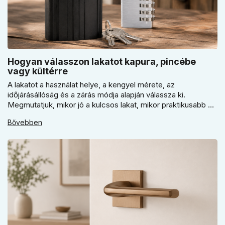
Hogyan válasszon lakatot kapura, pincébe
vagy kültérre
A lakatot a használat helye, a kengyel mérete, az
időjárásállóság és a zárás módja alapján válassza ki.
Megmutatjuk, mikor jó a kulcsos lakat, mikor praktikusabb a
számzáras modell, mikor fontos a vízálló kivitel, és miért nem
Bővebben
érdemes kapuhoz, pincéhez vagy kerti házhoz csak ár
alapján dönteni a mindennapi használatban.