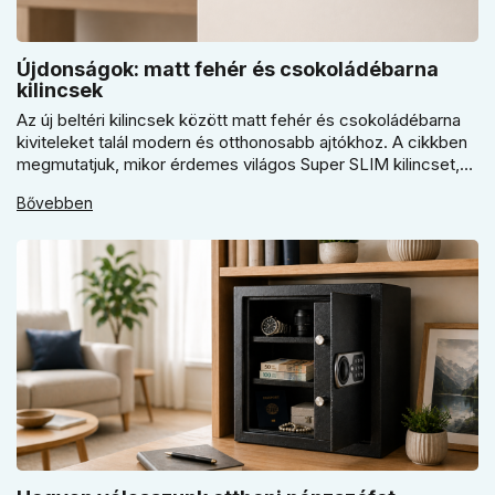
Újdonságok: matt fehér és csokoládébarna
kilincsek
Az új beltéri kilincsek között matt fehér és csokoládébarna
kiviteleket talál modern és otthonosabb ajtókhoz. A cikkben
megmutatjuk, mikor érdemes világos Super SLIM kilincset,
mikor csokoládébarna Slim modellt választani, és hogyan
Bővebben
döntsön a kerek vagy szögletes rozetta között az egységes
belső térhez.