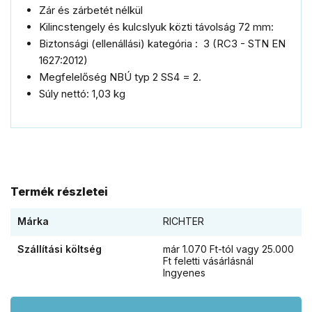
Zár és zárbetét nélkül
Kilincstengely és kulcslyuk közti távolság 72 mm:
Biztonsági (ellenállási) kategória : 3 (RC3 - STN EN
1627:2012)
Megfelelőség
NBÚ
typ
2
SS4
=
2
.
Súly nettó: 1,03 kg
Termék részletei
Márka
RICHTER
Szállítási költség
már 1.070 Ft-tól vagy 25.000
Ft feletti vásárlásnál
Ingyenes