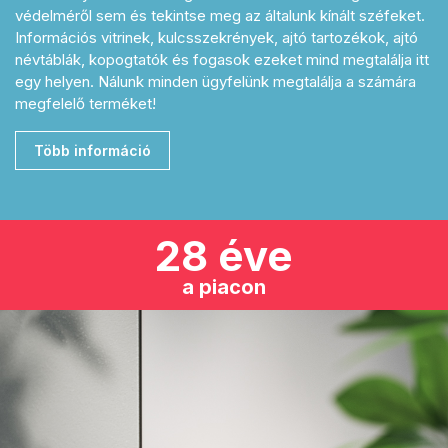
védelméről sem és tekintse meg az általunk kínált széfeket.
Információs vitrinek, kulcsszekrények, ajtó tartozékok, ajtó
névtáblák, kopogtatók és fogasok ezeket mind megtalálja itt
egy helyen. Nálunk minden ügyfelünk megtalálja a számára
megfelelő terméket!
Több információ
28 éve
a piacon