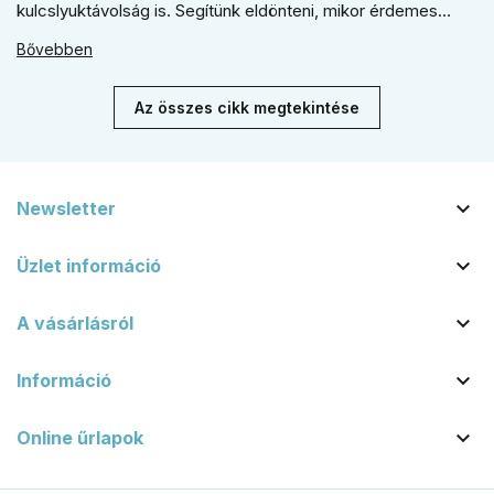
kulcslyuktávolság is. Segítünk eldönteni, mikor érdemes
rustiko vagy modernebb kovácsolt megjelenést, illetve
Bővebben
kilincs + gomb megoldást választani.
Az összes cikk megtekintése

Newsletter

Üzlet információ

A vásárlásról

Információ

Online űrlapok