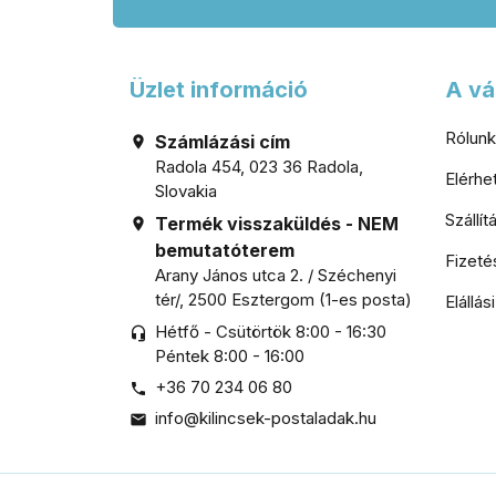
Üzlet információ
A vá
Rólunk
Számlázási cím

Radola 454, 023 36 Radola,
Elérh
Slovakia
Szállí
Termék visszaküldés - NEM

bemutatóterem
Fizeté
Arany János utca 2. / Széchenyi
tér/, 2500 Esztergom (1-es posta)
Elállás
Hétfő - Csütörtök 8:00 - 16:30
headset_mic
Péntek 8:00 - 16:00
+36 70 234 06 80

info@kilincsek-postaladak.hu
