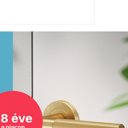
8 éve
a piacon