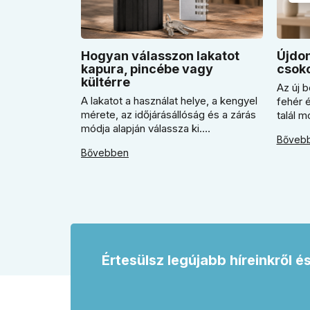
Hogyan válasszon lakatot
Újdon
kapura, pincébe vagy
csoko
kültérre
Az új b
A lakatot a használat helye, a kengyel
fehér 
mérete, az időjárásállóság és a zárás
talál 
módja alapján válassza ki.
A cikk
Bőveb
Megmutatjuk, mikor jó a kulcsos lakat,
érdeme
Bővebben
mikor praktikusabb a számzáras
mikor 
modell, mikor fontos a vízálló kivitel,
válasz
és miért nem érdemes kapuhoz,
vagy s
pincéhez vagy kerti házhoz csak ár
egység
alapján dönteni a mindennapi
használatban.
Értesülsz legújabb híreinkről é