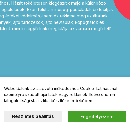
ához. Házát tökéletesen kiegészítik majd a különböző
gjelölések. Ezen felül a minőségi postaládák biztosítják
g értékei védelméről sem és tekintse meg az általunk
rények, ajtó tartozékok, ajtó névtáblák, kopogtatók és
 Nálunk minden ügyfelünk megtalálja a számára megfelelő
Weboldalunk az alapvető működéshez Cookie-kat használ,
személyre szabott ajánlatok vagy reklámok illetve ononim
látogatottsági statisztika készítése érdekében.
Részletes beállítás
Engedélyezem