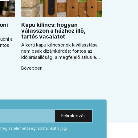
oni
Kapu kilincs: hogyan
válasszon a házhoz illő,
tartós vasalatot
udni a
A kerti kapu kilincsének kiválasztása
ontos
nem csak dizájnkérdés: fontos az
időjárásállóság, a megfelelő stílus és
n
a pontos kulcslyuktávolság is.
ikor
Bővebben
Segítünk eldönteni, mikor érdemes
rustiko vagy modernebb kovácsolt
 miért
megjelenést, illetve kilincs + gomb
ögzítés
megoldást választani.
odern
meg az elérhetőségi adatainkat a jogi