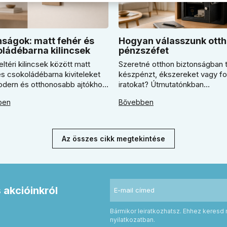
ságok: matt fehér és
Hogyan válasszunk otth
ládébarna kilincsek
pénzszéfet
eltéri kilincsek között matt
Szeretné otthon biztonságban t
és csokoládébarna kiviteleket
készpénzt, ékszereket vagy f
modern és otthonosabb ajtókhoz.
iratokat? Útmutatónkban
ben megmutatjuk, mikor
megmutatjuk, hogyan válasszo
ben
Bővebben
s világos Super SLIM kilincset,
megfelelő széfet. Megtudja, m
csokoládébarna Slim modellt
érdemes elektronikus vagy
tani, és hogyan döntsön a kerek
mechanikus zárat választani, és
zögletes rozetta között az
kulcsfontosságú a szakszerű r
Az összes cikk megtekintése
es belső térhez.
a valódi védelemhez minden m
otthonban.
s akcióinkról
Bármikor leiratkozhatsz. Ehhez keresd 
nyilatkozatban.