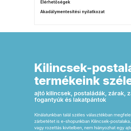
Elérhetőségek
Akadálymentesítési nyilatkozat
Kilincsek-postal
termékeink széle
ajtó kilincsek, postaládák, zárak,
fogantyúk és lakatpántok
Kínálatunkban talál széles választékban megfelel
zárbetétet is e-shopunkban Kilincsek-postalak
vagy rozettás kivitelben, nem hiányozhat egy a