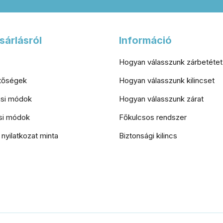
sárlásról
Információ
Hogyan válasszunk zárbetétet
etőségek
Hogyan válasszunk kilincset
tási módok
Hogyan válasszunk zárat
si módok
Főkulcsos rendszer
i nyilatkozat minta
Biztonsági kilincs