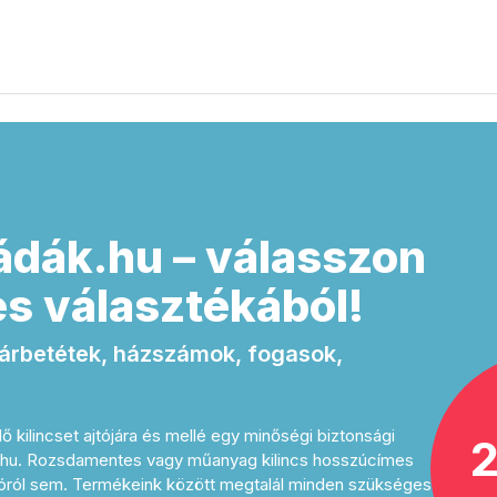
ádák.hu – válasszon
s választékából!
 zárbetétek, házszámok, fogasok,
ő kilincset ajtójára és mellé egy minőségi biztonsági
2
a.hu. Rozsdamentes vagy műanyag kilincs hosszúcímes
jtóról sem. Termékeink között megtalál minden szükséges