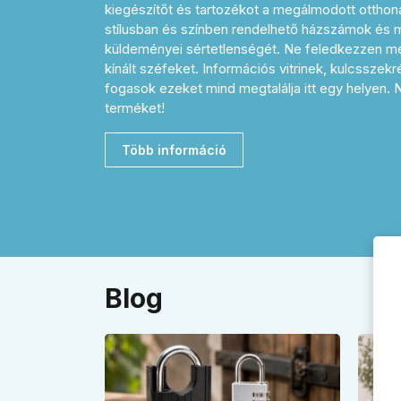
kiegészítőt és tartozékot a megálmodott otthon
stílusban és színben rendelhető házszámok és me
küldeményei sértetlenségét. Ne feledkezzen me
kínált széfeket. Információs vitrinek, kulcsszek
fogasok ezeket mind megtalálja itt egy helyen.
terméket!
Több információ
Blog