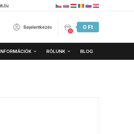
ak.hu
0 Ft
Bejelentkezés
0
INFORMÁCIÓK
RÓLUNK
BLOG