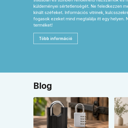
küldeményei sértetlenségét. Ne feledkezzen me
kínált széfeket. Információs vitrinek, kulcsszek
fogasok ezeket mind megtalálja itt egy helyen.
terméket!
Több információ
Blog