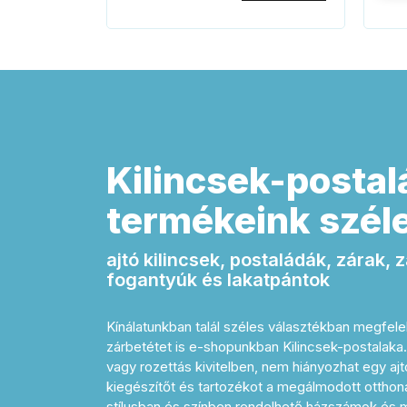
Kilincsek-postal
termékeink széle
ajtó kilincsek, postaládák, zárak,
fogantyúk és lakatpántok
Kínálatunkban talál széles választékban megfelel
zárbetétet is e-shopunkban Kilincsek-postalak
vagy rozettás kivitelben, nem hiányozhat egy a
kiegészítőt és tartozékot a megálmodott otthon
stílusban és színben rendelhető házszámok és me