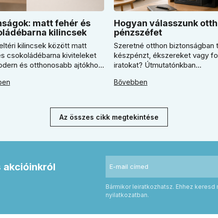
ságok: matt fehér és
Hogyan válasszunk otth
ládébarna kilincsek
pénzszéfet
eltéri kilincsek között matt
Szeretné otthon biztonságban t
és csokoládébarna kiviteleket
készpénzt, ékszereket vagy f
modern és otthonosabb ajtókhoz.
iratokat? Útmutatónkban
ben megmutatjuk, mikor
megmutatjuk, hogyan válasszo
ben
Bővebben
s világos Super SLIM kilincset,
megfelelő széfet. Megtudja, m
csokoládébarna Slim modellt
érdemes elektronikus vagy
tani, és hogyan döntsön a kerek
mechanikus zárat választani, és
zögletes rozetta között az
kulcsfontosságú a szakszerű r
Az összes cikk megtekintése
es belső térhez.
a valódi védelemhez minden m
otthonban.
s akcióinkról
Bármikor leiratkozhatsz. Ehhez keresd 
nyilatkozatban.