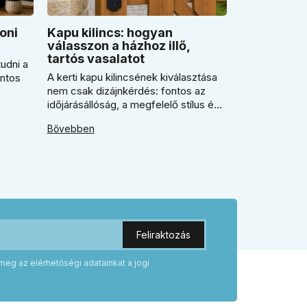
oni
Kapu kilincs: hogyan
válasszon a házhoz illő,
tartós vasalatot
udni a
A kerti kapu kilincsének kiválasztása
ontos
nem csak dizájnkérdés: fontos az
időjárásállóság, a megfelelő stílus és
n
a pontos kulcslyuktávolság is.
ikor
Bővebben
Segítünk eldönteni, mikor érdemes
rustiko vagy modernebb kovácsolt
 miért
megjelenést, illetve kilincs + gomb
ögzítés
megoldást választani.
odern
meg az elérhetőségi adatainkat a jogi