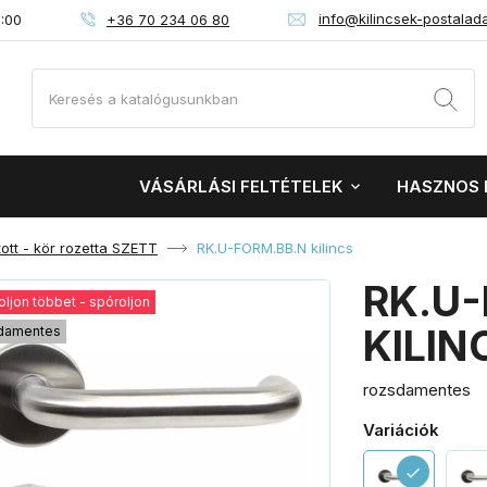
info@kilincsek-postalad
+36 70 234 06 80
6:00
VÁSÁRLÁSI FELTÉTELEK
HASZNOS 
ott - kör rozetta SZETT
RK.U-FORM.BB.N kilincs
RK.U
oljon többet - spóroljon
KILIN
damentes
rozsdamentes
Variációk
check