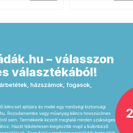
ádák.hu – válasszon
s választékából!
 zárbetétek, házszámok, fogasok,
ő kilincset ajtójára és mellé egy minőségi biztonsági
2
a.hu. Rozsdamentes vagy műanyag kilincs hosszúcímes
jtóról sem. Termékeink között megtalál minden szükséges
ához. Házát tökéletesen kiegészítik majd a különböző
gjelölések. Ezen felül a minőségi postaládák biztosítják