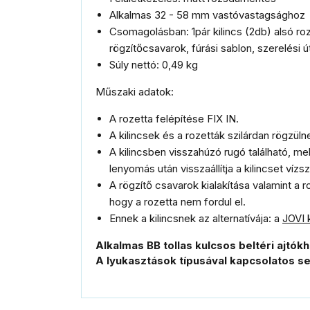
Alkalmas 32 - 58 mm vastóvastagsághoz
Csomagolásban: 1pár kilincs (2db) alsó ro
rögzítőcsavarok, fúrási sablon, szerelési 
Súly nettó
:
0,49
kg
Műszaki adatok:
A rozetta felépítése FIX IN.
A kilincsek és a rozetták szilárdan rögzüln
A kilincsben visszahúzó rugó található, me
lenyomás után visszaállítja a kilincset vízs
A rögzítő csavarok kialakítása valamint a r
hogy a rozetta nem fordul el.
Ennek a kilincsnek az alternatívája: a
JOVI k
Alkalmas BB tollas kulcsos beltéri ajtókh
A lyukasztások típusával kapcsolatos s