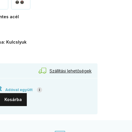
ntes acél
zsdamentes
él
sa: Kulcslyuk
Szállítási lehetőségek
t
Adóval együtt
i
Kosárba