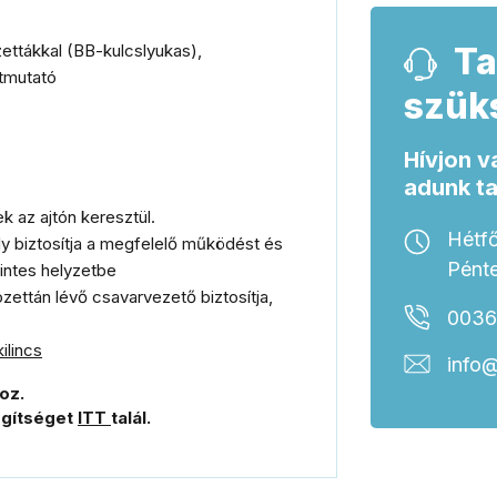
zettákkal
(BB-kulcslyukas
)
,
Ta
útmutató
szük
Hívjon v
adunk t
ek az ajtón keresztül.
Hétfő
ly biztosítja a megfelelő működést és
Pénte
zintes helyzetbe
ozettán lévő csavarvezető biztosítja,
0036
ilincs
info@
oz.
egítséget
ITT
talál.