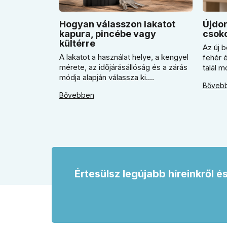
Hogyan válasszon lakatot
Újdon
kapura, pincébe vagy
csoko
kültérre
Az új b
A lakatot a használat helye, a kengyel
fehér 
mérete, az időjárásállóság és a zárás
talál 
módja alapján válassza ki.
A cikk
Bőveb
Megmutatjuk, mikor jó a kulcsos lakat,
érdeme
Bővebben
mikor praktikusabb a számzáras
mikor 
modell, mikor fontos a vízálló kivitel,
válasz
és miért nem érdemes kapuhoz,
vagy s
pincéhez vagy kerti házhoz csak ár
egység
alapján dönteni a mindennapi
használatban.
Értesülsz legújabb híreinkről é