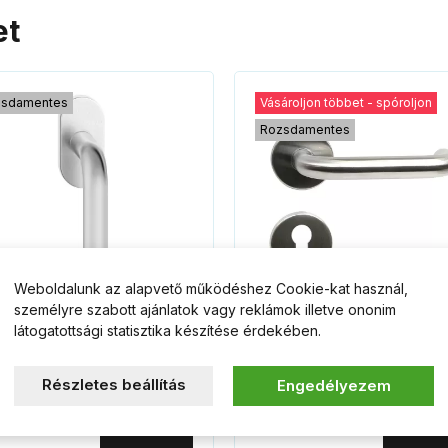
et
sdamentes
Vásároljon többet - spóroljon
Rozsdamentes
Weboldalunk az alapvető működéshez Cookie-kat használ,
személyre szabott ajánlatok vagy reklámok illetve ononim
látogatottsági statisztika készítése érdekében.
I ablak kilincs
RK.U-FORM.PZ.N kilincs
zsdamentes KOJ
Részletes beállítás
Engedélyezem
60 Ft
4 950 Ft
Kosárba
Kosár