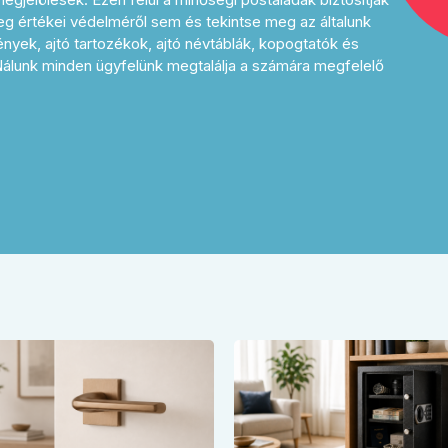
g értékei védelméről sem és tekintse meg az általunk
rények, ajtó tartozékok, ajtó névtáblák, kopogtatók és
 Nálunk minden ügyfelünk megtalálja a számára megfelelő