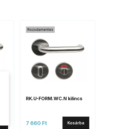
Rozsdamentes
RK.U-FORM.WC.N kilincs
7 660 Ft
ba
Kosárba