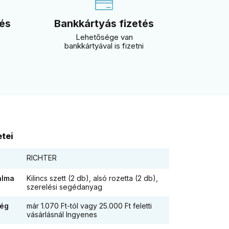
 és
Bankkártyás fizetés
Lehetősége van
bankkártyával is fizetni
tei
RICHTER
alma
Kilincs szett (2 db), alsó rozetta (2 db),
szerelési segédanyag
ség
már 1.070 Ft-tól vagy 25.000 Ft feletti
vásárlásnál Ingyenes