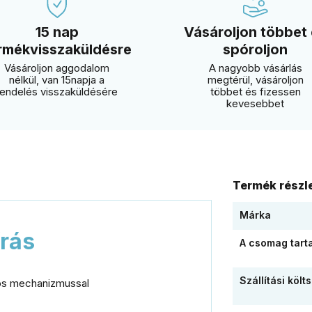
15 nap
Vásároljon többet
rmékvisszaküldésre
spóroljon
Vásároljon aggodalom
A nagyobb vásárlás
nélkül, van 15napja a
megtérül, vásároljon
rendelés visszaküldésére
többet és fizessen
kevesebbet
Termék részle
Márka
írás
A csomag tart
Szállítási költ
gós mechanizmussal