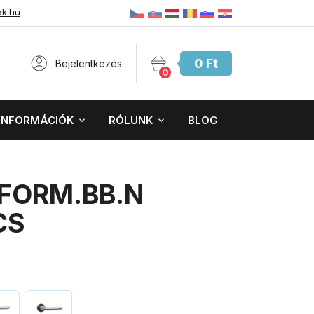
ak.hu
0 Ft
Bejelentkezés
0
INFORMÁCIÓK
RÓLUNK
BLOG
-FORM.BB.N
CS