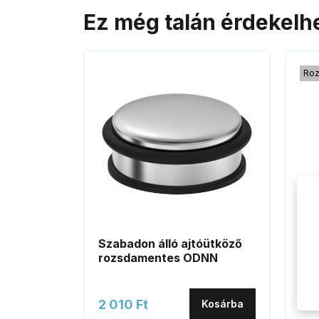
Ez még talán érdekelh
Roz
Szabadon álló ajtóütköző
JOV
rozsdamentes ODNN
ro
2 010 Ft
2 4
Kosárba