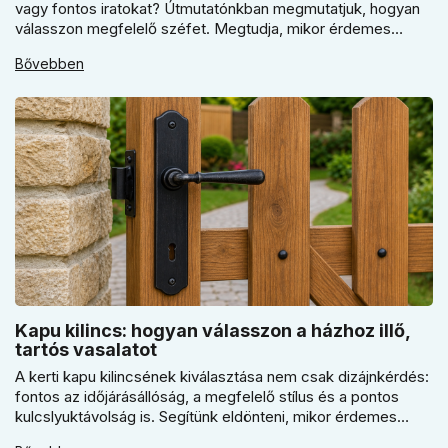
vagy fontos iratokat? Útmutatónkban megmutatjuk, hogyan
válasszon megfelelő széfet. Megtudja, mikor érdemes
elektronikus vagy mechanikus zárat választani, és miért
Bővebben
kulcsfontosságú a szakszerű rögzítés a valódi védelemhez
minden modern otthonban.
Kapu kilincs: hogyan válasszon a házhoz illő,
tartós vasalatot
A kerti kapu kilincsének kiválasztása nem csak dizájnkérdés:
fontos az időjárásállóság, a megfelelő stílus és a pontos
kulcslyuktávolság is. Segítünk eldönteni, mikor érdemes
rustiko vagy modernebb kovácsolt megjelenést, illetve