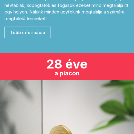
névtáblák, kopogtatók és fogasok ezeket mind megtalálja itt
egy helyen. Nálunk minden ügyfelünk megtalálja a számára
megfelelő terméket!
Több információ
28 éve
a piacon