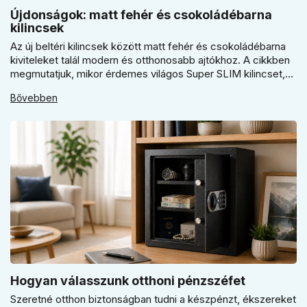
Újdonságok: matt fehér és csokoládébarna
kilincsek
Az új beltéri kilincsek között matt fehér és csokoládébarna
kiviteleket talál modern és otthonosabb ajtókhoz. A cikkben
megmutatjuk, mikor érdemes világos Super SLIM kilincset,
mikor csokoládébarna Slim modellt választani, és hogyan
Bővebben
döntsön a kerek vagy szögletes rozetta között az egységes
belső térhez.
Hogyan válasszunk otthoni pénzszéfet
Szeretné otthon biztonságban tudni a készpénzt, ékszereket