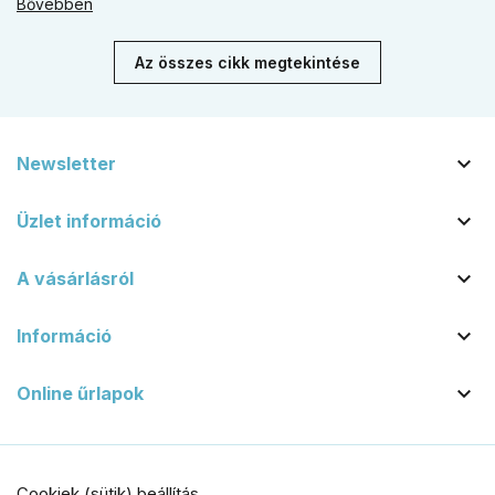
Bővebben
kilincs + gomb megoldást választani.
Az összes cikk megtekintése

Newsletter

Üzlet információ

A vásárlásról

Információ

Online űrlapok
Cookiek (sütik) beállítás