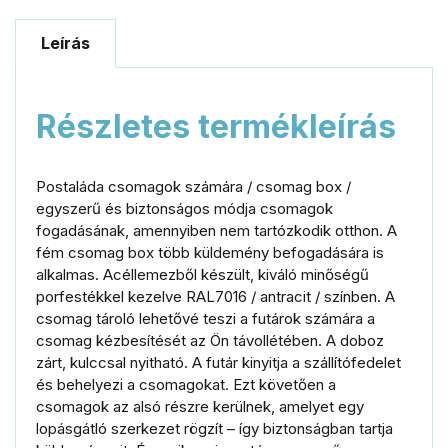
Leírás
Részletes termékleírás
Postaláda csomagok számára / csomag box /
egyszerű és biztonságos módja csomagok
fogadásának, amennyiben nem tartózkodik otthon.
A
fém csomag box több küldemény befogadására is
alkalmas.
Acéllemezből készült, kiváló minőségű
porfestékkel kezelve RAL7016 / antracit / színben.
A
csomag tároló l
ehetővé teszi a futárok számára a
csomag kézbesítését az Ön távollétében.
A doboz
zárt, kulccsal nyitható.
A futár kinyitja a szállítófedelet
és behelyezi a csomagokat.
Ezt követően a
csomagok az alsó részre kerülnek, amelyet egy
lopásgátló szerkezet rögzít – így biztonságban tartja