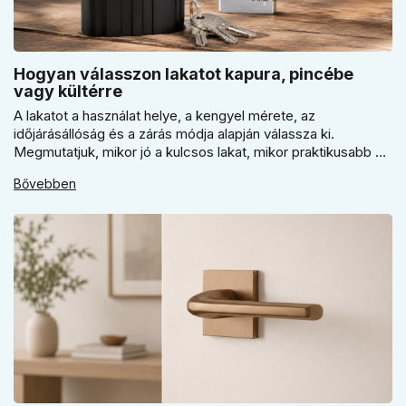
Hogyan válasszon lakatot kapura, pincébe
vagy kültérre
A lakatot a használat helye, a kengyel mérete, az
időjárásállóság és a zárás módja alapján válassza ki.
Megmutatjuk, mikor jó a kulcsos lakat, mikor praktikusabb a
számzáras modell, mikor fontos a vízálló kivitel, és miért nem
Bővebben
érdemes kapuhoz, pincéhez vagy kerti házhoz csak ár
alapján dönteni a mindennapi használatban.