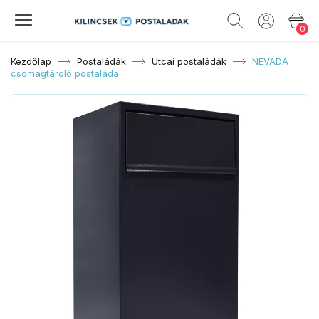
0
Kezdőlap
Postaládák
Utcai postaládák
NEVADA
csomagtároló postaláda