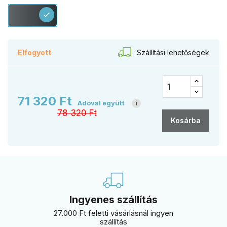
Antracit
check
Szállítási lehetőségek
Elfogyott
71 320 Ft
Adóval együtt
i
78 320 Ft
Kosárba
Ingyenes szállítás
27.000 Ft feletti vásárlásnál ingyen
szállítás