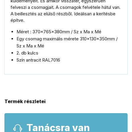
küldeményeit.
És amikor visszatér, egyszerűen
felveszi a csomagjait.
A csomagok felvétele hátul van.
A beillesztés az elülső részből.
Ideálisan a kerítésbe
építve.
Méret : 370x765x380mm / Sz x Ma x Mé
Egy csomag maximális mérete 310x130x350mm /
Sz x Ma x Mé
2. db kulcs
Szín antracit RAL7016
Termék részletei
Tanácsra van