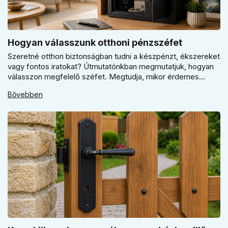
Hogyan válasszunk otthoni pénzszéfet
Szeretné otthon biztonságban tudni a készpénzt, ékszereket
vagy fontos iratokat? Útmutatónkban megmutatjuk, hogyan
válasszon megfelelő széfet. Megtudja, mikor érdemes
elektronikus vagy mechanikus zárat választani, és miért
Bővebben
kulcsfontosságú a szakszerű rögzítés a valódi védelemhez
minden modern otthonban.