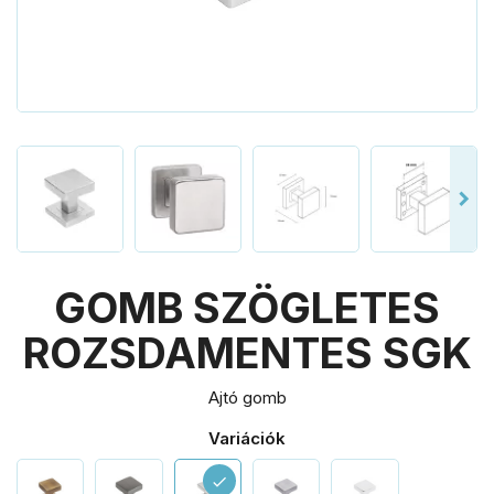
GOMB SZÖGLETES
ROZSDAMENTES SGK
Ajtó gomb
Variációk
check