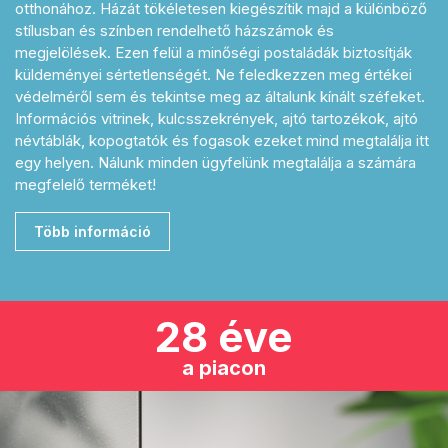
otthonához. Házát tökéletesen kiegészítik majd a különböző
stílusban és színben rendelhető házszámok és
megjelölések. Ezen felül a minőségi postaládák biztosítják
küldeményei sértetlenségét. Ne feledkezzen meg értékei
védelméről sem és tekintse meg az általunk kínált széfeket.
Információs vitrinek, kulcsszekrények, ajtó tartozékok, ajtó
névtáblák, kopogtatók és fogasok ezeket mind megtalálja itt
egy helyen. Nálunk minden ügyfelünk megtalálja a számára
megfelelő terméket!
Több információ
28 éve
a piacon