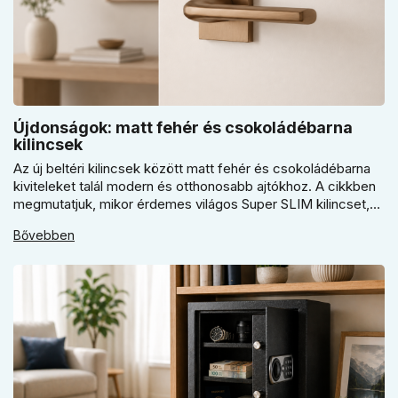
Újdonságok: matt fehér és csokoládébarna
kilincsek
Az új beltéri kilincsek között matt fehér és csokoládébarna
kiviteleket talál modern és otthonosabb ajtókhoz. A cikkben
megmutatjuk, mikor érdemes világos Super SLIM kilincset,
mikor csokoládébarna Slim modellt választani, és hogyan
Bővebben
döntsön a kerek vagy szögletes rozetta között az egységes
belső térhez.