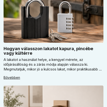
Hogyan válasszon lakatot kapura, pincébe
vagy kültérre
A lakatot a használat helye, a kengyel mérete, az
időjárásállóság és a zárás módja alapján válassza ki.
Megmutatjuk, mikor jó a kulcsos lakat, mikor praktikusabb a
számzáras modell, mikor fontos a vízálló kivitel, és miért nem
Bővebben
érdemes kapuhoz, pincéhez vagy kerti házhoz csak ár
alapján dönteni a mindennapi használatban.