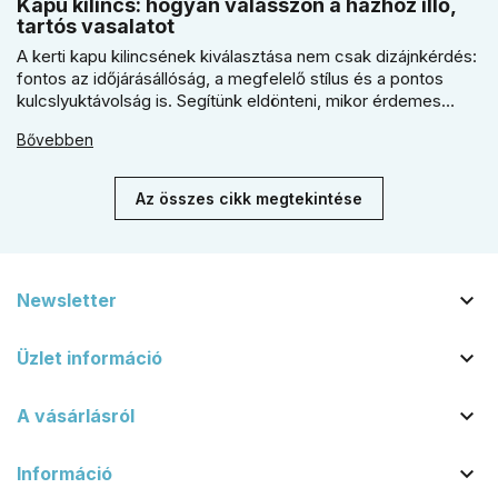
Kapu kilincs: hogyan válasszon a házhoz illő,
tartós vasalatot
A kerti kapu kilincsének kiválasztása nem csak dizájnkérdés:
fontos az időjárásállóság, a megfelelő stílus és a pontos
kulcslyuktávolság is. Segítünk eldönteni, mikor érdemes
rustiko vagy modernebb kovácsolt megjelenést, illetve
Bővebben
kilincs + gomb megoldást választani.
Az összes cikk megtekintése

Newsletter

Üzlet információ

A vásárlásról

Információ