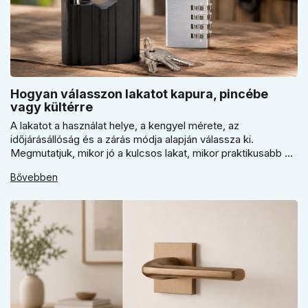
Hogyan válasszon lakatot kapura, pincébe
vagy kültérre
A lakatot a használat helye, a kengyel mérete, az
időjárásállóság és a zárás módja alapján válassza ki.
Megmutatjuk, mikor jó a kulcsos lakat, mikor praktikusabb a
számzáras modell, mikor fontos a vízálló kivitel, és miért nem
Bővebben
érdemes kapuhoz, pincéhez vagy kerti házhoz csak ár
alapján dönteni a mindennapi használatban.