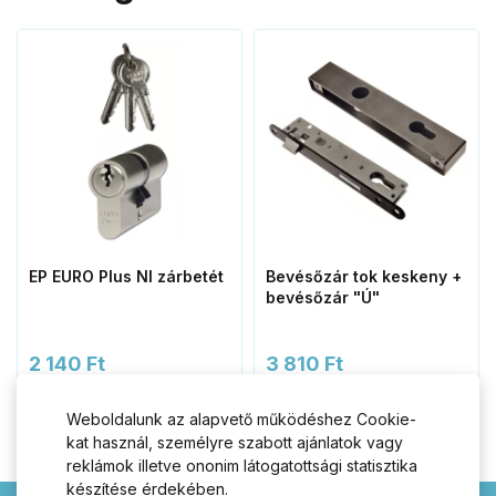
EP EURO Plus NI zárbetét
Bevésőzár tok keskeny +
bevésőzár "Ú"
2 140 Ft
3 810 Ft
Kosárba
Kosárba
Weboldalunk az alapvető működéshez Cookie-
kat használ, személyre szabott ajánlatok vagy
reklámok illetve ononim látogatottsági statisztika
készítése érdekében.