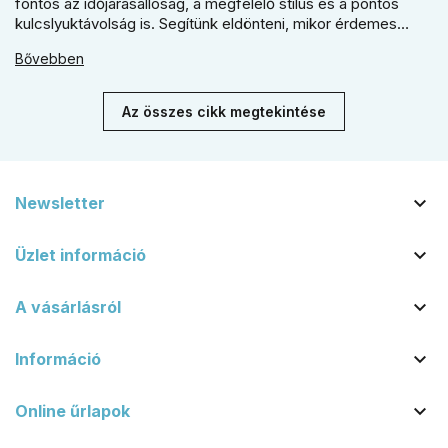
fontos az időjárásállóság, a megfelelő stílus és a pontos
kulcslyuktávolság is. Segítünk eldönteni, mikor érdemes
rustiko vagy modernebb kovácsolt megjelenést, illetve
Bővebben
kilincs + gomb megoldást választani.
Az összes cikk megtekintése

Newsletter

Üzlet információ

A vásárlásról

Információ

Online űrlapok