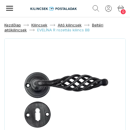
0
Kezdőlap
Kilincsek
Ajtó kilincsek
Beltéri
ajtókilincsek
EVELÍNA R rozettás kilincs BB