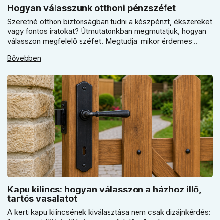
Hogyan válasszunk otthoni pénzszéfet
Szeretné otthon biztonságban tudni a készpénzt, ékszereket
vagy fontos iratokat? Útmutatónkban megmutatjuk, hogyan
válasszon megfelelő széfet. Megtudja, mikor érdemes
elektronikus vagy mechanikus zárat választani, és miért
Bővebben
kulcsfontosságú a szakszerű rögzítés a valódi védelemhez
minden modern otthonban.
Kapu kilincs: hogyan válasszon a házhoz illő,
tartós vasalatot
A kerti kapu kilincsének kiválasztása nem csak dizájnkérdés: