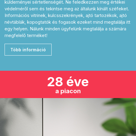
küldeményei sértetlenségét. Ne feledkezzen meg értékei
védelméről sem és tekintse meg az általunk kínált széfeket.
Információs vitrinek, kulcsszekrények, ajtó tartozékok, ajtó
névtáblák, kopogtatók és fogasok ezeket mind megtalálja itt
egy helyen. Nálunk minden ügyfelünk megtalálja a számára
megfelelő terméket!
Több információ
28 éve
a piacon