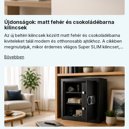
Újdonságok: matt fehér és csokoládébarna
kilincsek
Az új beltéri kilincsek között matt fehér és csokoládébarna
kiviteleket talál modern és otthonosabb ajtókhoz. A cikkben
megmutatjuk, mikor érdemes világos Super SLIM kilincset,
mikor csokoládébarna Slim modellt választani, és hogyan
Bővebben
döntsön a kerek vagy szögletes rozetta között az egységes
belső térhez.