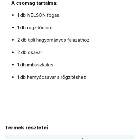
A
csomag
tartalma:
1
db
NELSON
fogas
1
db
rögzítőelem
2
db
tipli
hagyományos
falazathoz
2
db
csavar
1
db
imbuszkulcs
1
db
hernyócsavar
a
rögzítéshez
Termék részletei