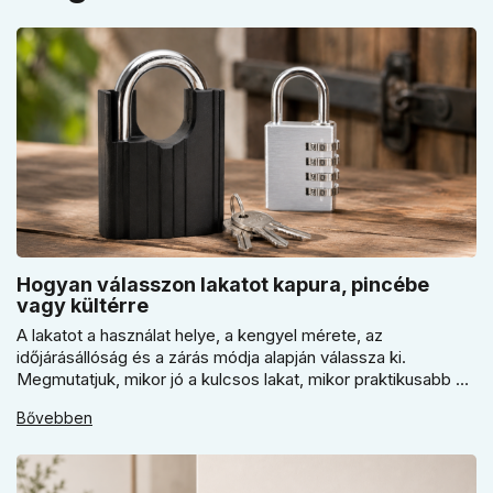
Hogyan válasszon lakatot kapura, pincébe
vagy kültérre
A lakatot a használat helye, a kengyel mérete, az
időjárásállóság és a zárás módja alapján válassza ki.
Megmutatjuk, mikor jó a kulcsos lakat, mikor praktikusabb a
számzáras modell, mikor fontos a vízálló kivitel, és miért nem
Bővebben
érdemes kapuhoz, pincéhez vagy kerti házhoz csak ár
alapján dönteni a mindennapi használatban.