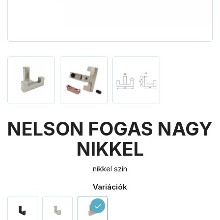
NELSON FOGAS NAGY
NIKKEL
nikkel szín
Variációk
check