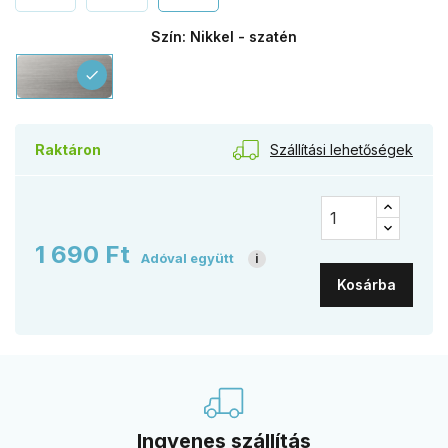
Szín: Nikkel - szatén
Nikkel
check
-
szatén
Szállítási lehetőségek
Raktáron
1 690 Ft
Adóval együtt
i
Kosárba
Ingyenes szállítás