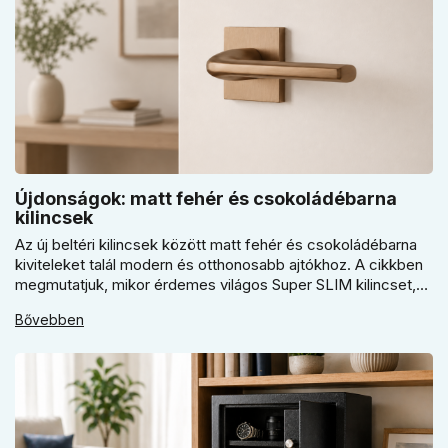
Újdonságok: matt fehér és csokoládébarna
kilincsek
Az új beltéri kilincsek között matt fehér és csokoládébarna
kiviteleket talál modern és otthonosabb ajtókhoz. A cikkben
megmutatjuk, mikor érdemes világos Super SLIM kilincset,
mikor csokoládébarna Slim modellt választani, és hogyan
Bővebben
döntsön a kerek vagy szögletes rozetta között az egységes
belső térhez.