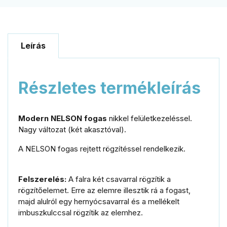
Leírás
Részletes termékleírás
Modern
NELSON
fogas
nikkel
felületkezeléssel.
Nagy
változat (
két
akasztóval).
A
NELSON
fogas
rejtett
rögzítéssel
rendelkezik.
Felszerelés:
A
falra
két
csavarral
rögzítik
a
rögzítőelemet.
Erre
az
elemre
illesztik
rá
a
fogast,
majd
alulról
egy
hernyócsavarral
és
a
mellékelt
imbuszkulccsal
rögzítik
az
elemhez.