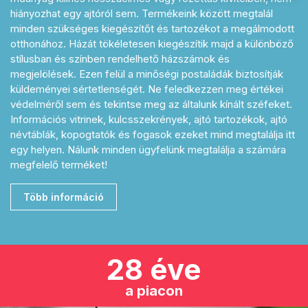
hiányozhat egy ajtóról sem. Termékeink között megtalál
minden szükséges kiegészítőt és tartozékot a megálmodott
otthonához. Házát tökéletesen kiegészítik majd a különböző
stílusban és színben rendelhető házszámok és
megjelölések. Ezen felül a minőségi postaládák biztosítják
küldeményei sértetlenségét. Ne feledkezzen meg értékei
védelméről sem és tekintse meg az általunk kínált széfeket.
Információs vitrinek, kulcsszekrények, ajtó tartozékok, ajtó
névtáblák, kopogtatók és fogasok ezeket mind megtalálja itt
egy helyen. Nálunk minden ügyfelünk megtalálja a számára
megfelelő terméket!
Több információ
28 éve
a piacon