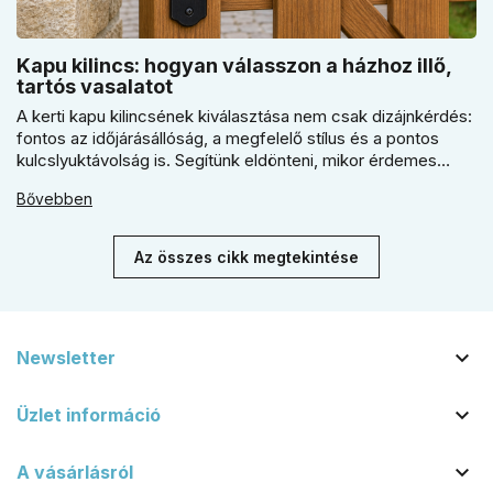
Kapu kilincs: hogyan válasszon a házhoz illő,
tartós vasalatot
A kerti kapu kilincsének kiválasztása nem csak dizájnkérdés:
fontos az időjárásállóság, a megfelelő stílus és a pontos
kulcslyuktávolság is. Segítünk eldönteni, mikor érdemes
rustiko vagy modernebb kovácsolt megjelenést, illetve
Bővebben
kilincs + gomb megoldást választani.
Az összes cikk megtekintése

Newsletter

Üzlet információ

A vásárlásról