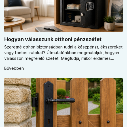
Hogyan válasszunk otthoni pénzszéfet
Szeretné otthon biztonságban tudni a készpénzt, ékszereket
vagy fontos iratokat? Útmutatónkban megmutatjuk, hogyan
válasszon megfelelő széfet. Megtudja, mikor érdemes
elektronikus vagy mechanikus zárat választani, és miért
Bővebben
kulcsfontosságú a szakszerű rögzítés a valódi védelemhez
minden modern otthonban.