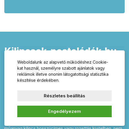
Kilincsek-postaládák.hu –
válasszon termékeink
Weboldalunk az alapvető működéshez Cookie-
kat használ, személyre szabott ajánlatok vagy
széles választékából!
reklámok illetve ononim látogatottsági statisztika
készítése érdekében.
ajtó kilincsek, postaládák, zárak,
zárbetétek, házszámok, fogasok,
fogantyúk és lakatpántok
Részletes beállítás
Kínálatunkban talál széles választékban megfelelő kilincset
Engedélyezem
ajtójára és mellé egy minőségi biztonsági zárbetétet is e-
shopunkban Kilincsek-postalaka.hu. Rozsdamentes vagy
műanyag kilincs hosszúcímes vagy rozettás kivitelben, nem