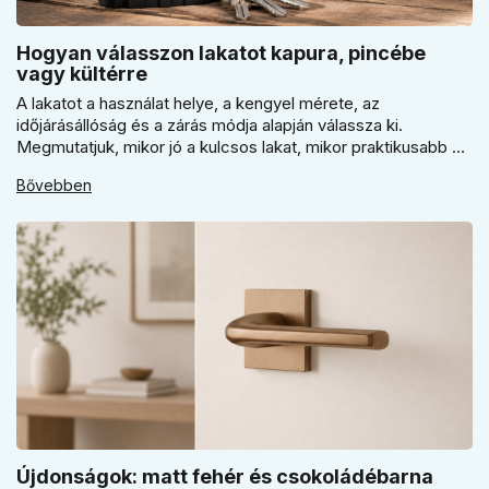
Hogyan válasszon lakatot kapura, pincébe
vagy kültérre
A lakatot a használat helye, a kengyel mérete, az
időjárásállóság és a zárás módja alapján válassza ki.
Megmutatjuk, mikor jó a kulcsos lakat, mikor praktikusabb a
számzáras modell, mikor fontos a vízálló kivitel, és miért nem
Bővebben
érdemes kapuhoz, pincéhez vagy kerti házhoz csak ár
alapján dönteni a mindennapi használatban.
Újdonságok: matt fehér és csokoládébarna