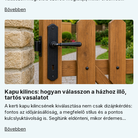
elektronikus vagy mechanikus zárat választani, és miért
Bővebben
kulcsfontosságú a szakszerű rögzítés a valódi védelemhez
minden modern otthonban.
Kapu kilincs: hogyan válasszon a házhoz illő,
tartós vasalatot
A kerti kapu kilincsének kiválasztása nem csak dizájnkérdés:
fontos az időjárásállóság, a megfelelő stílus és a pontos
kulcslyuktávolság is. Segítünk eldönteni, mikor érdemes
rustiko vagy modernebb kovácsolt megjelenést, illetve
Bővebben
kilincs + gomb megoldást választani.