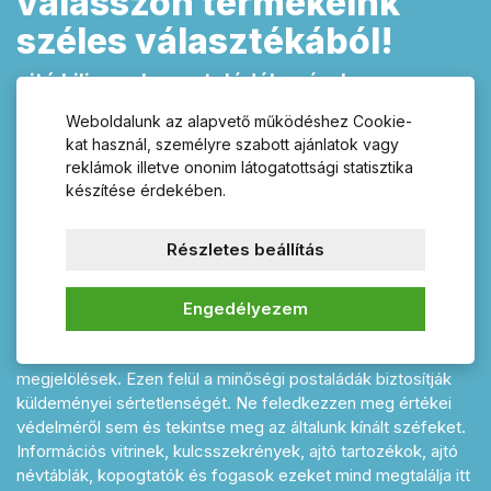
válasszon termékeink
széles választékából!
ajtó kilincsek, postaládák, zárak,
zárbetétek, házszámok, fogasok,
Weboldalunk az alapvető működéshez Cookie-
fogantyúk és lakatpántok
kat használ, személyre szabott ajánlatok vagy
reklámok illetve ononim látogatottsági statisztika
Kínálatunkban talál széles választékban megfelelő kilincset
készítése érdekében.
ajtójára és mellé egy minőségi biztonsági zárbetétet is e-
shopunkban Kilincsek-postalaka.hu. Rozsdamentes vagy
Részletes beállítás
műanyag kilincs hosszúcímes vagy rozettás kivitelben, nem
hiányozhat egy ajtóról sem. Termékeink között megtalál
minden szükséges kiegészítőt és tartozékot a megálmodott
Engedélyezem
otthonához. Házát tökéletesen kiegészítik majd a különböző
stílusban és színben rendelhető házszámok és
megjelölések. Ezen felül a minőségi postaládák biztosítják
küldeményei sértetlenségét. Ne feledkezzen meg értékei
védelméről sem és tekintse meg az általunk kínált széfeket.
Információs vitrinek, kulcsszekrények, ajtó tartozékok, ajtó
névtáblák, kopogtatók és fogasok ezeket mind megtalálja itt