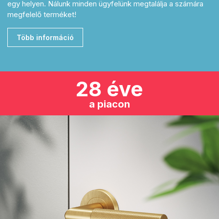
egy helyen. Nálunk minden ügyfelünk megtalálja a számára
megfelelő terméket!
Több információ
28 éve
a piacon