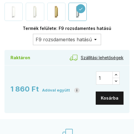
check
Termék felülete: F9 rozsdamentes hatású
Szállítási lehetőségek
Raktáron
1 860 Ft
Adóval együtt
i
Kosárba