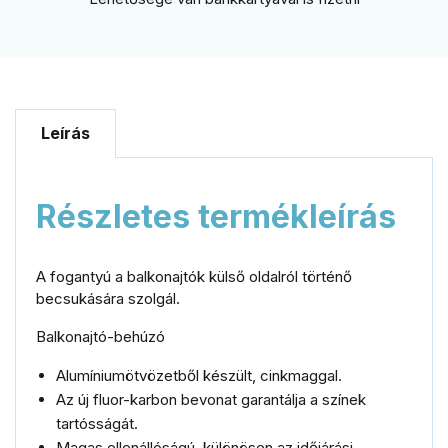
Leírás
Részletes termékleírás
A fogantyú a balkonajtók külső oldalról történő
becsukására szolgál.
Balkonajtó-behúzó
Alumíniumötvözetből készült, cinkmaggal.
Az új fluor-karbon bevonat garantálja a színek
tartósságát.
Magas ellenállóságú, különösen az időjárási