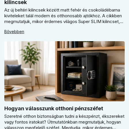
kilincsek
Az új beltéri kilincsek között matt fehér és csokoládébarna
kiviteleket talál modern és otthonosabb ajtókhoz. A cikkben
megmutatjuk, mikor érdemes világos Super SLIM kilincset,
mikor csokoládébarna Slim modellt választani, és hogyan
Bővebben
döntsön a kerek vagy szögletes rozetta között az egységes
belső térhez.
Hogyan válasszunk otthoni pénzszéfet
Szeretné otthon biztonságban tudni a készpénzt, ékszereket
vagy fontos iratokat? Útmutatónkban megmutatjuk, hogyan
válasszon megfelelő széfet. Megtudja, mikor érdemes