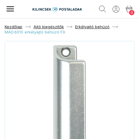
0
Kezdőlap
Ajtó kiegészítők
Erkélyajtó behúzó
MAD.6010 erkélyajtó behúzó F9