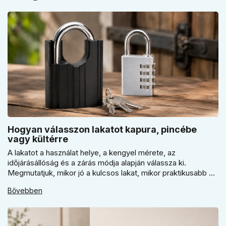
Hogyan válasszon lakatot kapura, pincébe
vagy kültérre
A lakatot a használat helye, a kengyel mérete, az
időjárásállóság és a zárás módja alapján válassza ki.
Megmutatjuk, mikor jó a kulcsos lakat, mikor praktikusabb a
számzáras modell, mikor fontos a vízálló kivitel, és miért nem
Bővebben
érdemes kapuhoz, pincéhez vagy kerti házhoz csak ár
alapján dönteni a mindennapi használatban.