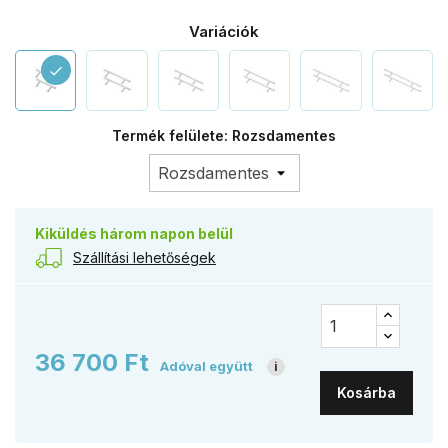
Variációk
check
Termék felülete: Rozsdamentes
Kiküldés három napon belül
Szállítási lehetőségek
36 700 Ft
Adóval együtt
i
Kosárba