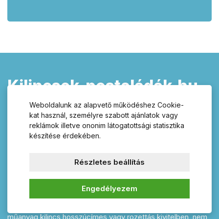
Kilincsek-postaládák.hu –
válasszon termékeink
Weboldalunk az alapvető működéshez Cookie-
széles választékából!
kat használ, személyre szabott ajánlatok vagy
reklámok illetve ononim látogatottsági statisztika
készítése érdekében.
ajtó kilincsek, postaládák, zárak,
zárbetétek, házszámok, fogasok,
fogantyúk és lakatpántok
Részletes beállítás
Kínálatunkban talál széles választékban megfelelő kilincset
Engedélyezem
ajtójára és mellé egy minőségi biztonsági zárbetétet is e-
shopunkban Kilincsek-postalaka.hu. Rozsdamentes vagy
műanyag kilincs hosszúcímes vagy rozettás kivitelben, nem