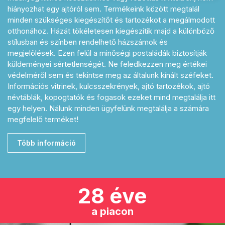
hiányozhat egy ajtóról sem. Termékeink között megtalál
minden szükséges kiegészítőt és tartozékot a megálmodott
otthonához. Házát tökéletesen kiegészítik majd a különböző
stílusban és színben rendelhető házszámok és
megjelölések. Ezen felül a minőségi postaládák biztosítják
küldeményei sértetlenségét. Ne feledkezzen meg értékei
védelméről sem és tekintse meg az általunk kínált széfeket.
Információs vitrinek, kulcsszekrények, ajtó tartozékok, ajtó
névtáblák, kopogtatók és fogasok ezeket mind megtalálja itt
egy helyen. Nálunk minden ügyfelünk megtalálja a számára
megfelelő terméket!
Több információ
28 éve
a piacon