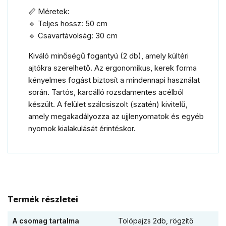
📏 Méretek:
🔹 Teljes hossz: 50 cm
🔹 Csavartávolság: 30 cm
Kiváló minőségű fogantyú (2 db), amely kültéri
ajtókra szerelhető. Az ergonomikus, kerek forma
kényelmes fogást biztosít a mindennapi használat
során. Tartós, karcálló rozsdamentes acélból
készült. A felület szálcsiszolt (szatén) kivitelű,
amely megakadályozza az ujjlenyomatok és egyéb
nyomok kialakulását érintéskor.
Termék részletei
A csomag tartalma
Tolópajzs 2db, rögzítő