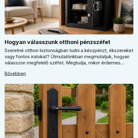
Hogyan válasszunk otthoni pénzszéfet
Szeretné otthon biztonságban tudni a készpénzt, ékszereket
vagy fontos iratokat? Útmutatónkban megmutatjuk, hogyan
válasszon megfelelő széfet. Megtudja, mikor érdemes
elektronikus vagy mechanikus zárat választani, és miért
Bővebben
kulcsfontosságú a szakszerű rögzítés a valódi védelemhez
minden modern otthonban.