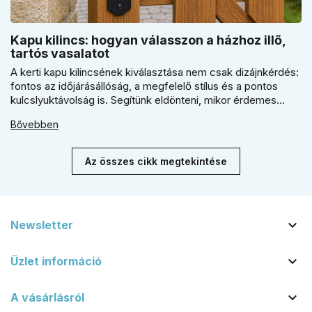
Kapu kilincs: hogyan válasszon a házhoz illő,
tartós vasalatot
A kerti kapu kilincsének kiválasztása nem csak dizájnkérdés:
fontos az időjárásállóság, a megfelelő stílus és a pontos
kulcslyuktávolság is. Segítünk eldönteni, mikor érdemes
rustiko vagy modernebb kovácsolt megjelenést, illetve
Bővebben
kilincs + gomb megoldást választani.
Az összes cikk megtekintése

Newsletter

Üzlet információ

A vásárlásról