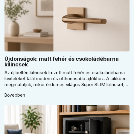
Újdonságok: matt fehér és csokoládébarna
kilincsek
Az új beltéri kilincsek között matt fehér és csokoládébarna
kiviteleket talál modern és otthonosabb ajtókhoz. A cikkben
megmutatjuk, mikor érdemes világos Super SLIM kilincset,
mikor csokoládébarna Slim modellt választani, és hogyan
Bővebben
döntsön a kerek vagy szögletes rozetta között az egységes
belső térhez.