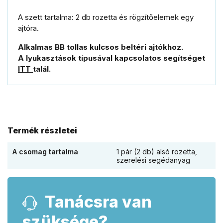
A szett tartalma: 2 db rozetta és rögzítőelemek egy
ajtóra.
Alkalmas BB tollas kulcsos beltéri ajtókhoz.
A lyukasztások típusával kapcsolatos segítséget
ITT
talál.
Termék részletei
A csomag tartalma
1 pár (2 db) alsó rozetta,
szerelési segédanyag
Tanácsra van
szüksége?