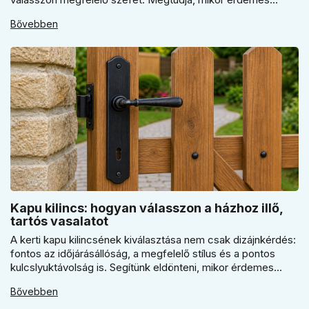
elektronikus vagy mechanikus zárat választani, és miért
Bővebben
kulcsfontosságú a szakszerű rögzítés a valódi védelemhez
minden modern otthonban.
Kapu kilincs: hogyan válasszon a házhoz illő,
tartós vasalatot
A kerti kapu kilincsének kiválasztása nem csak dizájnkérdés:
fontos az időjárásállóság, a megfelelő stílus és a pontos
kulcslyuktávolság is. Segítünk eldönteni, mikor érdemes
rustiko vagy modernebb kovácsolt megjelenést, illetve
Bővebben
kilincs + gomb megoldást választani.