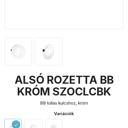
ALSÓ ROZETTA BB
KRÓM SZOCLCBK
BB tollas kulcshoz, króm
Variációk
check