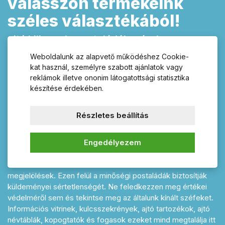
válasszon termékeink
széles választékából!
ajtó kilincsek, postaládák, zárak,
zárbetétek, házszámok, fogasok,
Weboldalunk az alapvető működéshez Cookie-
fogantyúk és lakatpántok
kat használ, személyre szabott ajánlatok vagy
reklámok illetve ononim látogatottsági statisztika
Kínálatunkban talál széles választékban megfelelő kilincset
készítése érdekében.
ajtójára és mellé egy minőségi biztonsági zárbetétet is e-
shopunkban Kilincsek-postalaka.hu. Rozsdamentes vagy
Részletes beállítás
műanyag kilincs hosszúcímes vagy rozettás kivitelben, nem
hiányozhat egy ajtóról sem. Termékeink között megtalál
Engedélyezem
minden szükséges kiegészítőt és tartozékot a megálmodott
otthonához. Házát tökéletesen kiegészítik majd a különböző
stílusban és színben rendelhető házszámok és
megjelölések. Ezen felül a minőségi postaládák biztosítják
küldeményei sértetlenségét. Ne feledkezzen meg értékei
védelméről sem és tekintse meg az általunk kínált széfeket.
Információs vitrinek, kulcsszekrények, ajtó tartozékok, ajtó
névtáblák, kopogtatók és fogasok ezeket mind megtalálja itt