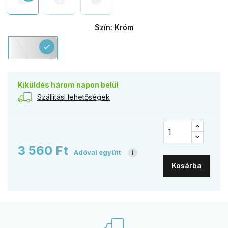
Szín: Króm
Króm
check
Kiküldés három napon belül
Szállítási lehetőségek
3 560 Ft
Adóval együtt
i
Kosárba