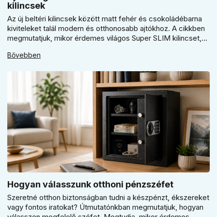
kilincsek
Az új beltéri kilincsek között matt fehér és csokoládébarna
kiviteleket talál modern és otthonosabb ajtókhoz. A cikkben
megmutatjuk, mikor érdemes világos Super SLIM kilincset,
mikor csokoládébarna Slim modellt választani, és hogyan
Bővebben
döntsön a kerek vagy szögletes rozetta között az egységes
belső térhez.
Hogyan válasszunk otthoni pénzszéfet
Szeretné otthon biztonságban tudni a készpénzt, ékszereket
vagy fontos iratokat? Útmutatónkban megmutatjuk, hogyan
válasszon megfelelő széfet. Megtudja, mikor érdemes