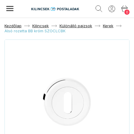
0
Kezdőlap
Kilincsek
Különálló pajzsok
Kerek
Alsó rozetta BB króm SZOCLCBK