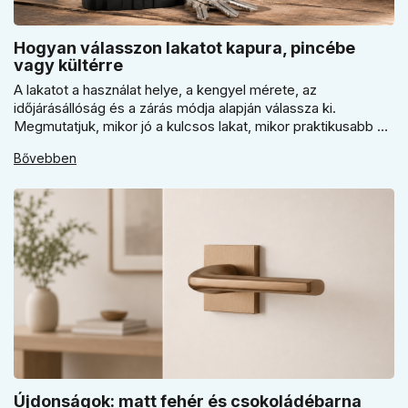
Hogyan válasszon lakatot kapura, pincébe
vagy kültérre
A lakatot a használat helye, a kengyel mérete, az
időjárásállóság és a zárás módja alapján válassza ki.
Megmutatjuk, mikor jó a kulcsos lakat, mikor praktikusabb a
számzáras modell, mikor fontos a vízálló kivitel, és miért nem
Bővebben
érdemes kapuhoz, pincéhez vagy kerti házhoz csak ár
alapján dönteni a mindennapi használatban.
Újdonságok: matt fehér és csokoládébarna