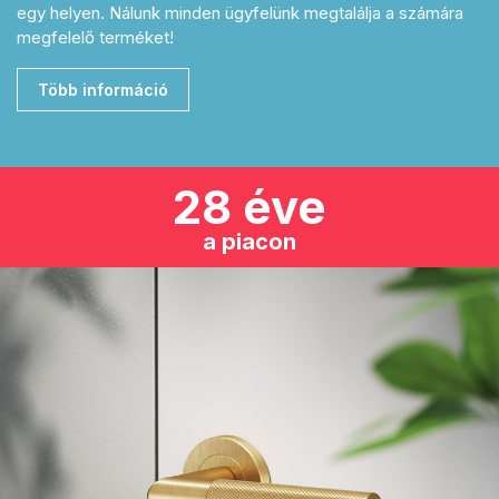
egy helyen. Nálunk minden ügyfelünk megtalálja a számára
megfelelő terméket!
Több információ
28 éve
a piacon