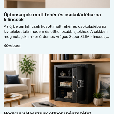
Újdonságok: matt fehér és csokoládébarna
kilincsek
Az új beltéri kilincsek között matt fehér és csokoládébarna
kiviteleket talál modern és otthonosabb ajtókhoz. A cikkben
megmutatjuk, mikor érdemes világos Super SLIM kilincset,
mikor csokoládébarna Slim modellt választani, és hogyan
Bővebben
döntsön a kerek vagy szögletes rozetta között az egységes
belső térhez.
Hogyan válasszunk otthoni pénzszéfet