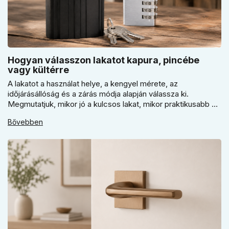
Hogyan válasszon lakatot kapura, pincébe
vagy kültérre
A lakatot a használat helye, a kengyel mérete, az
időjárásállóság és a zárás módja alapján válassza ki.
Megmutatjuk, mikor jó a kulcsos lakat, mikor praktikusabb a
számzáras modell, mikor fontos a vízálló kivitel, és miért nem
Bővebben
érdemes kapuhoz, pincéhez vagy kerti házhoz csak ár
alapján dönteni a mindennapi használatban.