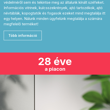
védelméről sem és tekintse meg az általunk kínált széfeket.
Információs vitrinek, kulcsszekrények, ajtó tartozékok, ajtó
névtáblák, kopogtatók és fogasok ezeket mind megtalálja itt
egy helyen. Nálunk minden ügyfelünk megtalálja a számára
megfelelő terméket!
Több információ
28 éve
a piacon