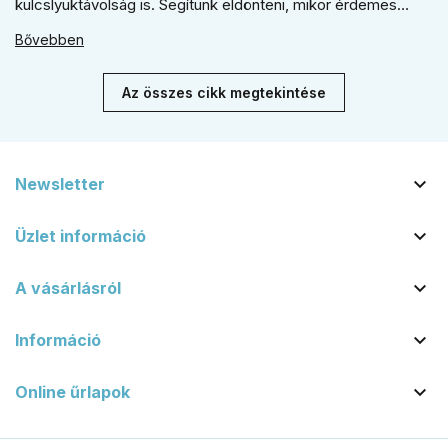
kulcslyuktávolság is. Segítünk eldönteni, mikor érdemes
rustiko vagy modernebb kovácsolt megjelenést, illetve
Bővebben
kilincs + gomb megoldást választani.
Az összes cikk megtekintése

Newsletter

Üzlet információ

A vásárlásról

Információ

Online űrlapok