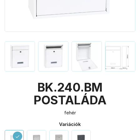
BK.240.BM
POSTALÁDA
fehér
Variációk
check