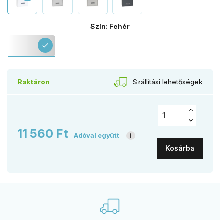
Szín: Fehér
Fehér
check
Szállítási lehetőségek
Raktáron
11 560 Ft
Adóval együtt
i
Kosárba