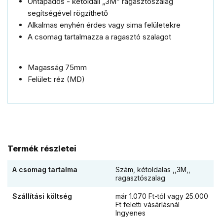
Öntapadós - kétoldali „3M“ ragasztószalag
segítségével rögzíthető
Alkalmas enyhén érdes vagy sima felületekre
A csomag tartalmazza a ragasztó szalagot
Magasság 75mm
Felület: réz (MD)
Termék részletei
A csomag tartalma
Szám, kétoldalas ,,3M,,
ragasztószalag
Szállítási költség
már 1.070 Ft-tól vagy 25.000
Ft feletti vásárlásnál
Ingyenes