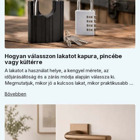
Hogyan válasszon lakatot kapura, pincébe
vagy kültérre
A lakatot a használat helye, a kengyel mérete, az
időjárásállóság és a zárás módja alapján válassza ki.
Megmutatjuk, mikor jó a kulcsos lakat, mikor praktikusabb a
számzáras modell, mikor fontos a vízálló kivitel, és miért nem
Bővebben
érdemes kapuhoz, pincéhez vagy kerti házhoz csak ár
alapján dönteni a mindennapi használatban.