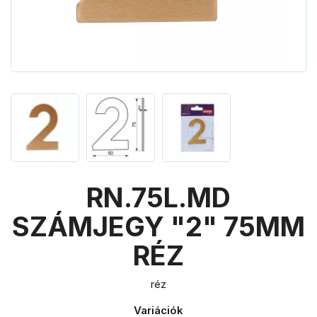
RN.75L.MD
SZÁMJEGY "2" 75MM
RÉZ
réz
Variációk