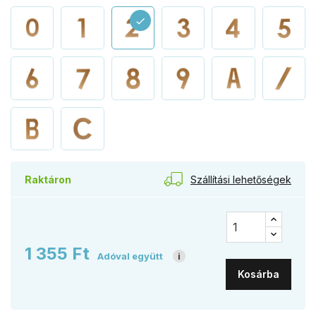
check
Szállítási lehetőségek
Raktáron
1 355 Ft
Adóval együtt
i
Kosárba