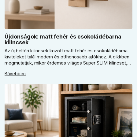
Újdonságok: matt fehér és csokoládébarna
kilincsek
Az új beltéri kilincsek között matt fehér és csokoládébarna
kiviteleket talál modern és otthonosabb ajtókhoz. A cikkben
megmutatjuk, mikor érdemes világos Super SLIM kilincset,
mikor csokoládébarna Slim modellt választani, és hogyan
Bővebben
döntsön a kerek vagy szögletes rozetta között az egységes
belső térhez.