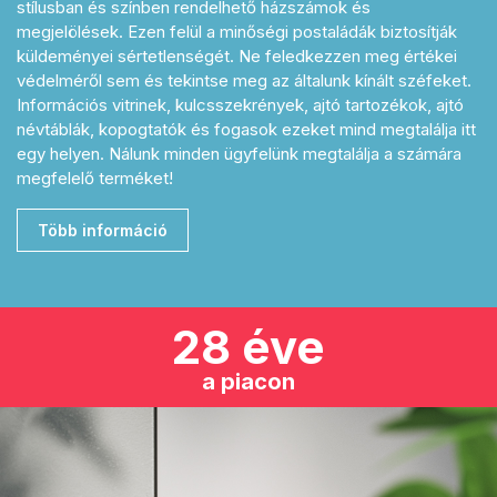
stílusban és színben rendelhető házszámok és
megjelölések. Ezen felül a minőségi postaládák biztosítják
küldeményei sértetlenségét. Ne feledkezzen meg értékei
védelméről sem és tekintse meg az általunk kínált széfeket.
Információs vitrinek, kulcsszekrények, ajtó tartozékok, ajtó
névtáblák, kopogtatók és fogasok ezeket mind megtalálja itt
egy helyen. Nálunk minden ügyfelünk megtalálja a számára
megfelelő terméket!
Több információ
28 éve
a piacon