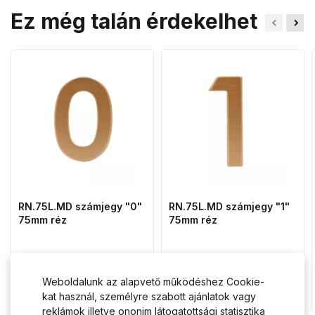
Ez még talán érdekelhet
RN.75L.MD számjegy "0"
RN.75L.MD számjegy "1"
75mm réz
75mm réz
1 355 Ft
1 355 Ft
Weboldalunk az alapvető működéshez Cookie-
Kosárba
Kosárba
kat használ, személyre szabott ajánlatok vagy
reklámok illetve ononim látogatottsági statisztika