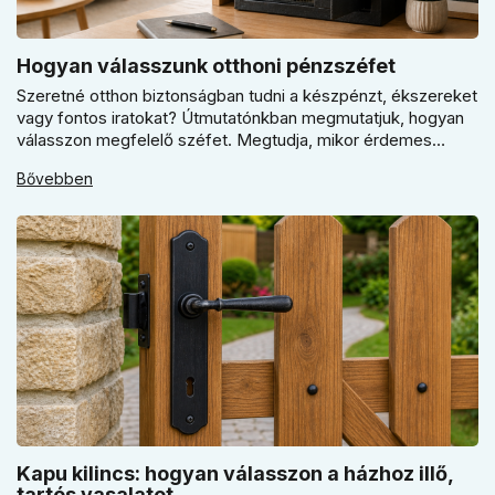
Hogyan válasszunk otthoni pénzszéfet
Szeretné otthon biztonságban tudni a készpénzt, ékszereket
vagy fontos iratokat? Útmutatónkban megmutatjuk, hogyan
válasszon megfelelő széfet. Megtudja, mikor érdemes
elektronikus vagy mechanikus zárat választani, és miért
Bővebben
kulcsfontosságú a szakszerű rögzítés a valódi védelemhez
minden modern otthonban.
Kapu kilincs: hogyan válasszon a házhoz illő,
tartós vasalatot