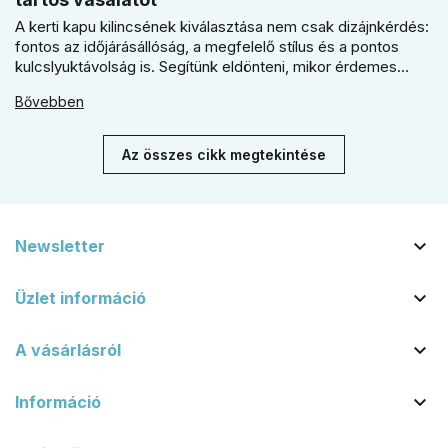
A kerti kapu kilincsének kiválasztása nem csak dizájnkérdés:
fontos az időjárásállóság, a megfelelő stílus és a pontos
kulcslyuktávolság is. Segítünk eldönteni, mikor érdemes
rustiko vagy modernebb kovácsolt megjelenést, illetve
Bővebben
kilincs + gomb megoldást választani.
Az összes cikk megtekintése

Newsletter

Üzlet információ

A vásárlásról

Információ