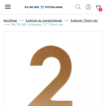
0
Kezdőlap
Számok és megjelölések
Számok 75mm réz
RN.75L.MD számjegy "2" 75mm réz