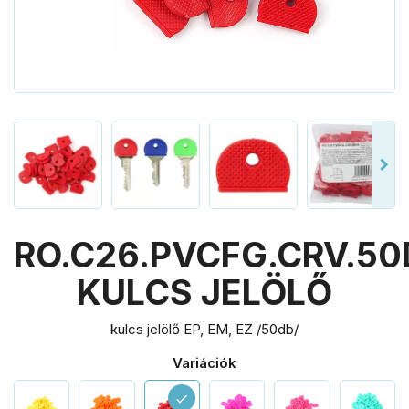
RO.C26.PVCFG.CRV.50
KULCS JELÖLŐ
kulcs jelölő EP, EM, EZ /50db/
Variációk
check