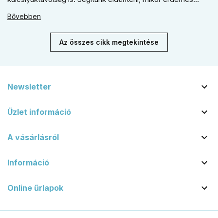
rustiko vagy modernebb kovácsolt megjelenést, illetve
Bővebben
kilincs + gomb megoldást választani.
Az összes cikk megtekintése

Newsletter

Üzlet információ

A vásárlásról

Információ

Online űrlapok