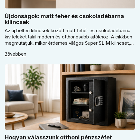
Újdonságok: matt fehér és csokoládébarna
kilincsek
Az új beltéri kilincsek között matt fehér és csokoládébarna
kiviteleket talál modern és otthonosabb ajtókhoz. A cikkben
megmutatjuk, mikor érdemes világos Super SLIM kilincset,
mikor csokoládébarna Slim modellt választani, és hogyan
Bővebben
döntsön a kerek vagy szögletes rozetta között az egységes
belső térhez.
Hogyan válasszunk otthoni pénzszéfet