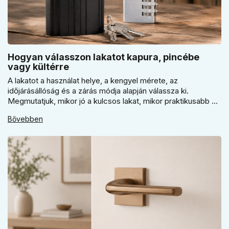
Hogyan válasszon lakatot kapura, pincébe
vagy kültérre
A lakatot a használat helye, a kengyel mérete, az
időjárásállóság és a zárás módja alapján válassza ki.
Megmutatjuk, mikor jó a kulcsos lakat, mikor praktikusabb a
számzáras modell, mikor fontos a vízálló kivitel, és miért nem
Bővebben
érdemes kapuhoz, pincéhez vagy kerti házhoz csak ár
alapján dönteni a mindennapi használatban.