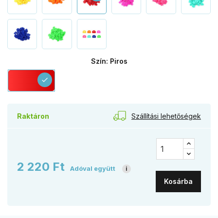
Szín: Piros
Piros
check
Szállítási lehetőségek
Raktáron
2 220 Ft
Adóval együtt
i
Kosárba