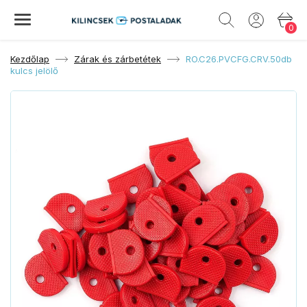
0
Kezdőlap
Zárak és zárbetétek
RO.C26.PVCFG.CRV.50db
kulcs jelölő