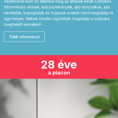
védelméről sem és tekintse meg az általunk kínált széfeket.
Információs vitrinek, kulcsszekrények, ajtó tartozékok, ajtó
névtáblák, kopogtatók és fogasok ezeket mind megtalálja itt
egy helyen. Nálunk minden ügyfelünk megtalálja a számára
megfelelő terméket!
Több információ
28 éve
a piacon