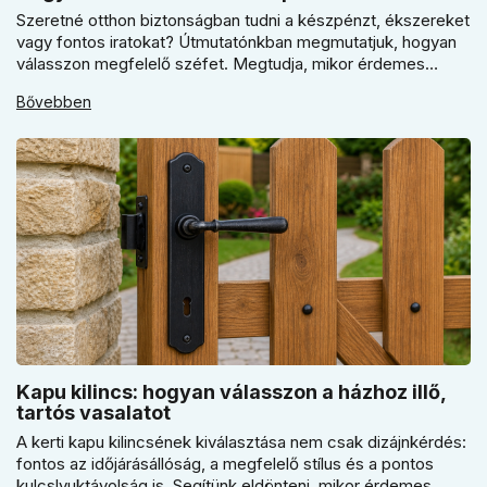
Szeretné otthon biztonságban tudni a készpénzt, ékszereket
vagy fontos iratokat? Útmutatónkban megmutatjuk, hogyan
válasszon megfelelő széfet. Megtudja, mikor érdemes
elektronikus vagy mechanikus zárat választani, és miért
Bővebben
kulcsfontosságú a szakszerű rögzítés a valódi védelemhez
minden modern otthonban.
Kapu kilincs: hogyan válasszon a házhoz illő,
tartós vasalatot
A kerti kapu kilincsének kiválasztása nem csak dizájnkérdés:
fontos az időjárásállóság, a megfelelő stílus és a pontos
kulcslyuktávolság is. Segítünk eldönteni, mikor érdemes