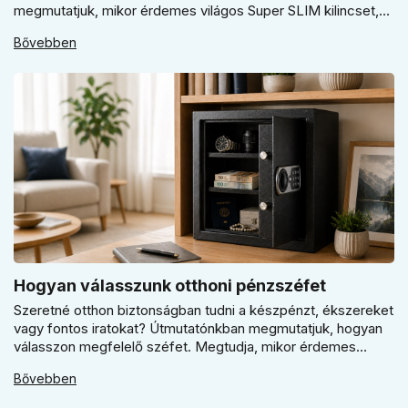
megmutatjuk, mikor érdemes világos Super SLIM kilincset,
mikor csokoládébarna Slim modellt választani, és hogyan
Bővebben
döntsön a kerek vagy szögletes rozetta között az egységes
belső térhez.
Hogyan válasszunk otthoni pénzszéfet
Szeretné otthon biztonságban tudni a készpénzt, ékszereket
vagy fontos iratokat? Útmutatónkban megmutatjuk, hogyan
válasszon megfelelő széfet. Megtudja, mikor érdemes
elektronikus vagy mechanikus zárat választani, és miért
Bővebben
kulcsfontosságú a szakszerű rögzítés a valódi védelemhez
minden modern otthonban.