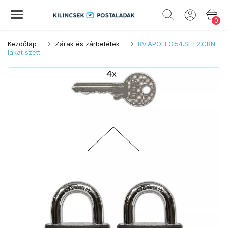
0
Kezdőlap
Zárak és zárbetétek
RV.APOLLO.54.SET2.CRN
lakat szett