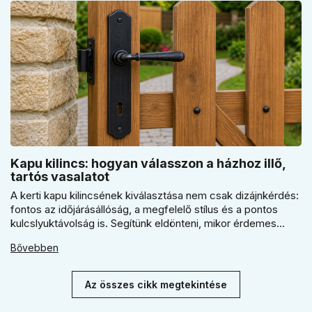
Kapu kilincs: hogyan válasszon a házhoz illő,
tartós vasalatot
A kerti kapu kilincsének kiválasztása nem csak dizájnkérdés:
fontos az időjárásállóság, a megfelelő stílus és a pontos
kulcslyuktávolság is. Segítünk eldönteni, mikor érdemes
rustiko vagy modernebb kovácsolt megjelenést, illetve
Bővebben
kilincs + gomb megoldást választani.
Az összes cikk megtekintése