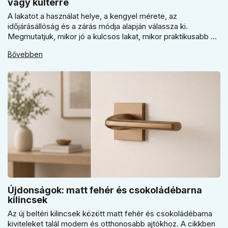
vagy kültérre
A lakatot a használat helye, a kengyel mérete, az
időjárásállóság és a zárás módja alapján válassza ki.
Megmutatjuk, mikor jó a kulcsos lakat, mikor praktikusabb a
számzáras modell, mikor fontos a vízálló kivitel, és miért nem
Bővebben
érdemes kapuhoz, pincéhez vagy kerti házhoz csak ár
alapján dönteni a mindennapi használatban.
Újdonságok: matt fehér és csokoládébarna
kilincsek
Az új beltéri kilincsek között matt fehér és csokoládébarna
kiviteleket talál modern és otthonosabb ajtókhoz. A cikkben