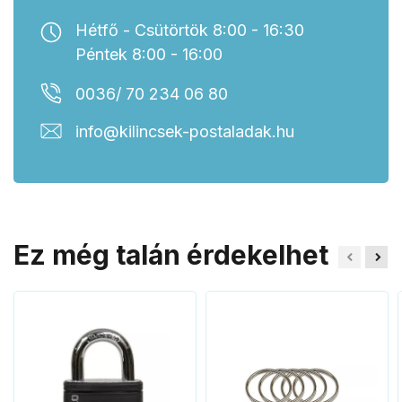
Hétfő - Csütörtök 8:00 - 16:30
Péntek 8:00 - 16:00
0036/ 70 234 06 80
info@kilincsek-postaladak.hu
Ez még talán érdekelhet