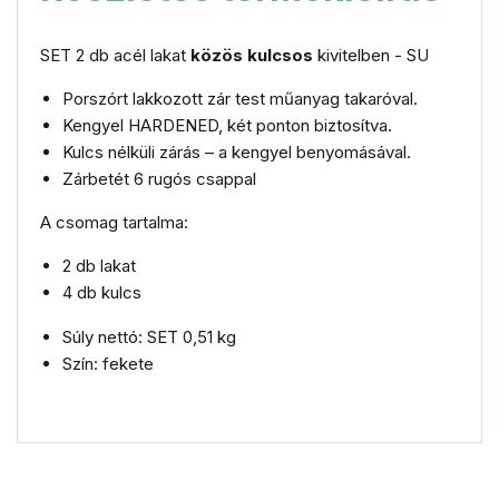
SET 2 db acél lakat
közös kulcsos
kivitelben - SU
Porszórt lakkozott zár test műanyag takaróval.
Kengyel HARDENED, két ponton biztosítva.
Kulcs nélküli zárás – a kengyel benyomásával.
Zárbetét 6 rugós csappal
A csomag tartalma:
2 db lakat
4 db kulcs
Súly nettó: SET 0,51 kg
Szín: fekete