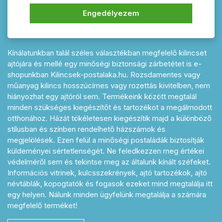
ajtó kilincsek, postaládák, zárak,
Engedélyezem
zárbetétek, házszámok, fogasok,
fogantyúk és lakatpántok
Kínálatunkban talál széles választékban megfelelő kilincset
ajtójára és mellé egy minőségi biztonsági zárbetétet is e-
shopunkban Kilincsek-postalaka.hu. Rozsdamentes vagy
műanyag kilincs hosszúcímes vagy rozettás kivitelben, nem
hiányozhat egy ajtóról sem. Termékeink között megtalál
minden szükséges kiegészítőt és tartozékot a megálmodott
otthonához. Házát tökéletesen kiegészítik majd a különböző
stílusban és színben rendelhető házszámok és
megjelölések. Ezen felül a minőségi postaládák biztosítják
küldeményei sértetlenségét. Ne feledkezzen meg értékei
védelméről sem és tekintse meg az általunk kínált széfeket.
Információs vitrinek, kulcsszekrények, ajtó tartozékok, ajtó
névtáblák, kopogtatók és fogasok ezeket mind megtalálja itt
egy helyen. Nálunk minden ügyfelünk megtalálja a számára
megfelelő terméket!