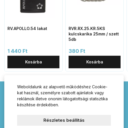
RV.APOLLO.54 lakat
RVR.RX.25.KR.5KS
kulcskarika 25mm / szett
5db
1 440 Ft
380 Ft
Kosárba
Kosárba
Weboldalunk az alapvető működéshez Cookie-
kat használ, személyre szabott ajánlatok vagy
Kilincsek-postaládák.hu –
reklámok illetve ononim látogatottsági statisztika
készítése érdekében.
válasszon termékeink
széles választékából!
Részletes beállítás