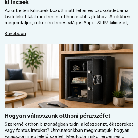
kilincsek
Az új beltéri kilincsek között matt fehér és csokoládébarna
kiviteleket talál modern és otthonosabb ajtókhoz. A cikkben
megmutatjuk, mikor érdemes világos Super SLIM kilincset,
mikor csokoládébarna Slim modellt választani, és hogyan
Bővebben
döntsön a kerek vagy szögletes rozetta között az egységes
belső térhez.
Hogyan válasszunk otthoni pénzszéfet
Szeretné otthon biztonságban tudni a készpénzt, ékszereket
vagy fontos iratokat? Útmutatónkban megmutatjuk, hogyan
válasszon megfelelő széfet. Megtudja, mikor érdemes