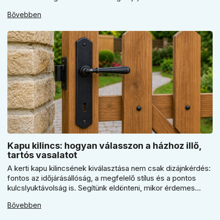
elektronikus vagy mechanikus zárat választani, és miért
Bővebben
kulcsfontosságú a szakszerű rögzítés a valódi védelemhez
minden modern otthonban.
Kapu kilincs: hogyan válasszon a házhoz illő,
tartós vasalatot
A kerti kapu kilincsének kiválasztása nem csak dizájnkérdés:
fontos az időjárásállóság, a megfelelő stílus és a pontos
kulcslyuktávolság is. Segítünk eldönteni, mikor érdemes
rustiko vagy modernebb kovácsolt megjelenést, illetve
Bővebben
kilincs + gomb megoldást választani.