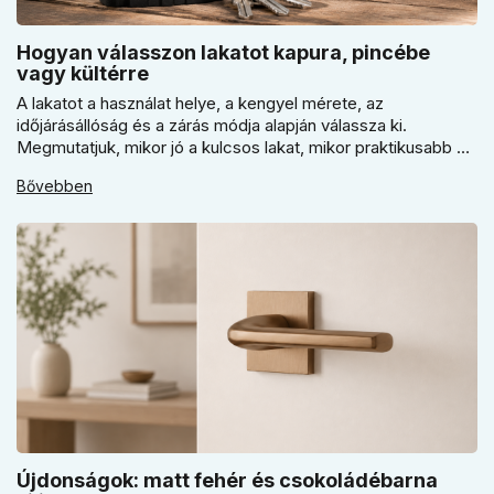
Hogyan válasszon lakatot kapura, pincébe
vagy kültérre
A lakatot a használat helye, a kengyel mérete, az
időjárásállóság és a zárás módja alapján válassza ki.
Megmutatjuk, mikor jó a kulcsos lakat, mikor praktikusabb a
számzáras modell, mikor fontos a vízálló kivitel, és miért nem
Bővebben
érdemes kapuhoz, pincéhez vagy kerti házhoz csak ár
alapján dönteni a mindennapi használatban.
Újdonságok: matt fehér és csokoládébarna