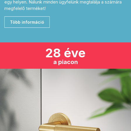
egy helyen. Nálunk minden ügyfelünk megtalálja a számára
megfelelő terméket!
Több információ
28 éve
a piacon