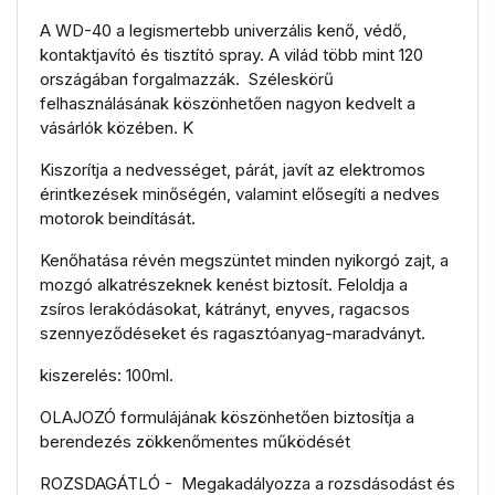
A WD-40 a legismertebb univerzális kenő, védő,
kontaktjavító és tisztító spray. A vilád több mint 120
országában forgalmazzák. Széleskörű
felhasználásának köszönhetően nagyon kedvelt a
vásárlók közében. K
Kiszorítja a nedvességet, párát, javít az elektromos
érintkezések minőségén, valamint elősegíti a nedves
motorok beindítását.
Kenőhatása révén megszüntet minden nyikorgó zajt, a
mozgó alkatrészeknek kenést biztosít. Feloldja a
zsíros lerakódásokat, kátrányt, enyves, ragacsos
szennyeződéseket és ragasztóanyag-maradványt.
kiszerelés: 100ml.
OLAJOZÓ formulájának köszönhetően biztosítja a
berendezés zökkenőmentes működését
ROZSDAGÁTLÓ - Megakadályozza a rozsdásodást és