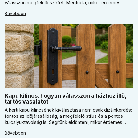
válasszon megfelelő széfet. Megtudja, mikor érdemes
elektronikus vagy mechanikus zárat választani, és miért
Bővebben
kulcsfontosságú a szakszerű rögzítés a valódi védelemhez
minden modern otthonban.
Kapu kilincs: hogyan válasszon a házhoz illő,
tartós vasalatot
A kerti kapu kilincsének kiválasztása nem csak dizájnkérdés:
fontos az időjárásállóság, a megfelelő stílus és a pontos
kulcslyuktávolság is. Segítünk eldönteni, mikor érdemes
rustiko vagy modernebb kovácsolt megjelenést, illetve
Bővebben
kilincs + gomb megoldást választani.