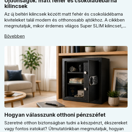
Újdonságok: matt fehér és csokoládébarna
kilincsek
Az új beltéri kilincsek között matt fehér és csokoládébarna
kiviteleket talál modern és otthonosabb ajtókhoz. A cikkben
megmutatjuk, mikor érdemes világos Super SLIM kilincset,
mikor csokoládébarna Slim modellt választani, és hogyan
Bővebben
döntsön a kerek vagy szögletes rozetta között az egységes
belső térhez.
Hogyan válasszunk otthoni pénzszéfet
Szeretné otthon biztonságban tudni a készpénzt, ékszereket
vagy fontos iratokat? Útmutatónkban megmutatjuk, hogyan