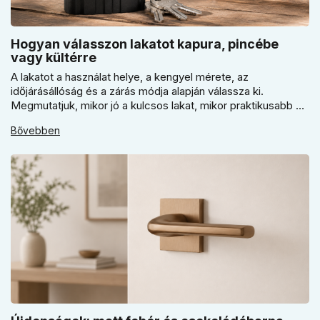
Hogyan válasszon lakatot kapura, pincébe
vagy kültérre
A lakatot a használat helye, a kengyel mérete, az
időjárásállóság és a zárás módja alapján válassza ki.
Megmutatjuk, mikor jó a kulcsos lakat, mikor praktikusabb a
számzáras modell, mikor fontos a vízálló kivitel, és miért nem
Bővebben
érdemes kapuhoz, pincéhez vagy kerti házhoz csak ár
alapján dönteni a mindennapi használatban.