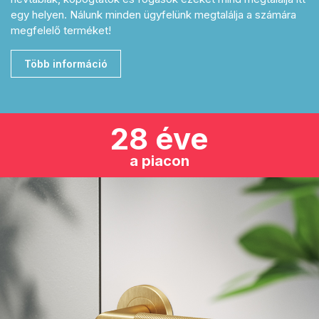
egy helyen. Nálunk minden ügyfelünk megtalálja a számára
megfelelő terméket!
Több információ
28 éve
a piacon