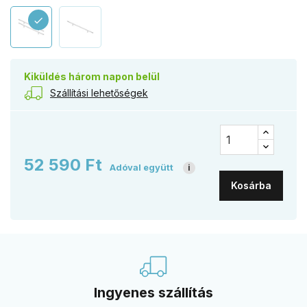
check
Kiküldés három napon belül
Szállítási lehetőségek
52 590 Ft
Adóval együtt
i
Kosárba
Ingyenes szállítás