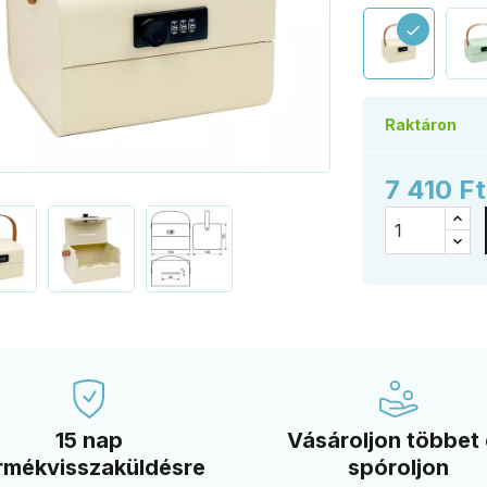
check
Raktáron
7 410 F
15 nap
Vásároljon többet
rmékvisszaküldésre
spóroljon