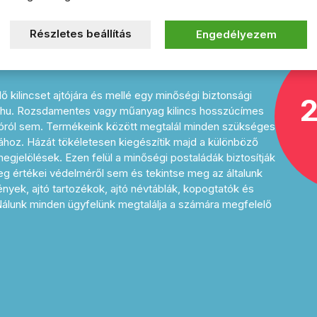
s választékából!
Részletes beállítás
Engedélyezem
 zárbetétek, házszámok, fogasok,
ő kilincset ajtójára és mellé egy minőségi biztonsági
2
a.hu. Rozsdamentes vagy műanyag kilincs hosszúcímes
jtóról sem. Termékeink között megtalál minden szükséges
ához. Házát tökéletesen kiegészítik majd a különböző
gjelölések. Ezen felül a minőségi postaládák biztosítják
g értékei védelméről sem és tekintse meg az általunk
rények, ajtó tartozékok, ajtó névtáblák, kopogtatók és
 Nálunk minden ügyfelünk megtalálja a számára megfelelő