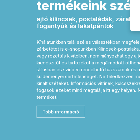
termékeink széle
ajtó kilincsek, postaládák, zárak,
fogantyúk és lakatpántok
Kínálatunkban talál széles választékban megfelel
zárbetétet is e-shopunkban Kilincsek-postalak
vagy rozettás kivitelben, nem hiányozhat egy a
kiegészítőt és tartozékot a megálmodott otthon
stílusban és színben rendelhető házszámok és me
küldeményei sértetlenségét. Ne feledkezzen me
kínált széfeket. Információs vitrinek, kulcsszek
fogasok ezeket mind megtalálja itt egy helyen.
terméket!
Több információ