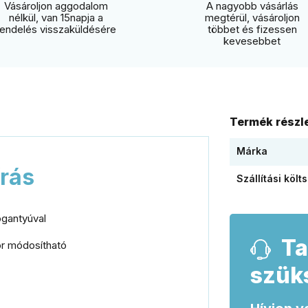
Vásároljon aggodalom
A nagyobb vásárlás
nélkül, van 15napja a
megtérül, vásároljon
rendelés visszaküldésére
többet és fizessen
kevesebbet
Termék részle
Márka
írás
Szállítási költ
ogantyúval
Ta
or módosítható
szük