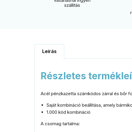
vásárlásnál ingyen
szállítás
Leírás
Részletes termékle
Acél pénzkazetta számkódos zárral és bőr f
Saját kombináció beállítása, amely bármik
1.000 kód kombináció
A csomag tartalma: