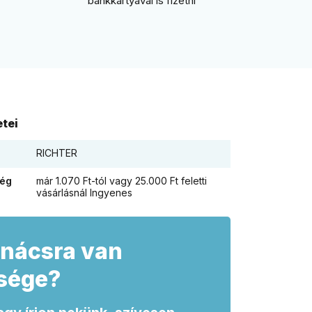
bankkártyával is fizetni
tei
RICHTER
ség
már 1.070 Ft-tól vagy 25.000 Ft feletti
vásárlásnál Ingyenes
nácsra van
sége?