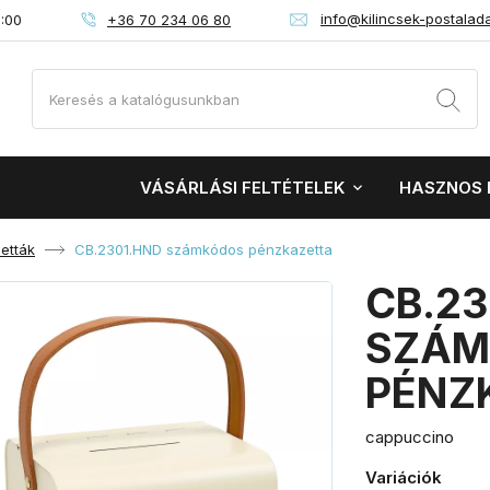
info@kilincsek-postalad
+36 70 234 06 80
6:00
VÁSÁRLÁSI FELTÉTELEK
HASZNOS 
etták
CB.2301.HND számkódos pénzkazetta
CB.23
SZÁM
PÉNZ
cappuccino
Variációk