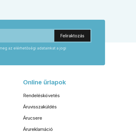
megjelenést, illetve kilincs + gomb
ögzítés
megoldást választani.
odern
meg az elérhetőségi adatainkat a jogi
Online űrlapok
Rendeléskövetés
Áruvisszaküldés
Árucsere
Árureklamáció