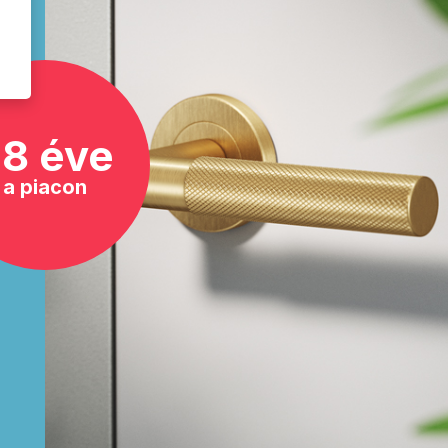
8 éve
a piacon