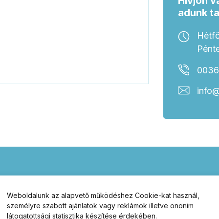
Hívjon v
adunk t
Hétfő
Pénte
0036
info@
Weboldalunk az alapvető működéshez Cookie-kat használ,
ádák.hu – válasszon
személyre szabott ajánlatok vagy reklámok illetve ononim
látogatottsági statisztika készítése érdekében.