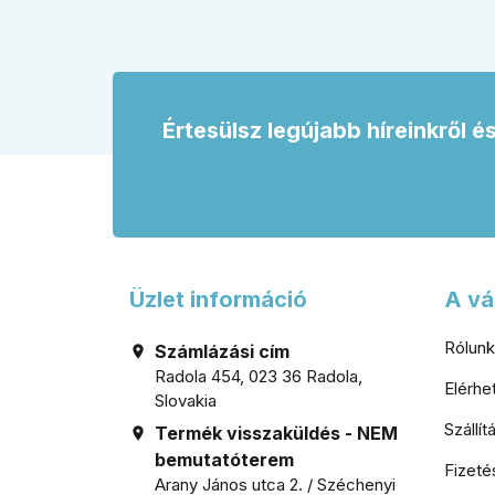
és miért nem érdemes kapuhoz,
vagy s
pincéhez vagy kerti házhoz csak ár
egység
alapján dönteni a mindennapi
használatban.
Értesülsz legújabb híreinkről é
Üzlet információ
A vá
Rólunk
Számlázási cím

Radola 454, 023 36 Radola,
Elérh
Slovakia
Szállí
Termék visszaküldés - NEM

bemutatóterem
Fizeté
Arany János utca 2. / Széchenyi