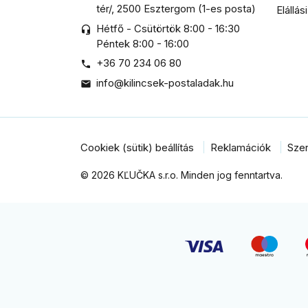
tér/, 2500 Esztergom (1-es posta)
Elállás
Hétfő - Csütörtök 8:00 - 16:30
headset_mic
Péntek 8:00 - 16:00
+36 70 234 06 80

info@kilincsek-postaladak.hu

Cookiek (sütik) beállítás
Reklamációk
Szer
© 2026 KĽUČKA s.r.o. Minden jog fenntartva.