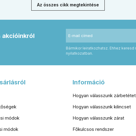
zögletes rozetta között az
kulcsfontosságú a szakszerű r
Az összes cikk megtekintése
es belső térhez.
a valódi védelemhez minden m
otthonban.
s akcióinkról
Bármikor leiratkozhatsz. Ehhez keresd 
nyilatkozatban.
sárlásról
Információ
Hogyan válasszunk zárbetétet
etőségek
Hogyan válasszunk kilincset
tási módok
Hogyan válasszunk zárat
si módok
Főkulcsos rendszer