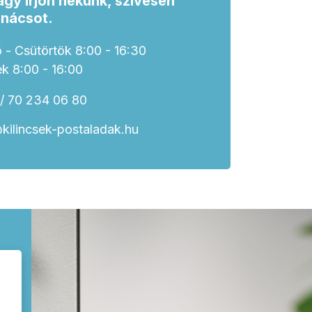
agy írjon nekünk, szívesen
anácsot.
 - Csütörtök 8:00 - 16:30
k 8:00 - 16:00
/ 70 234 06 80
kilincsek-postaladak.hu