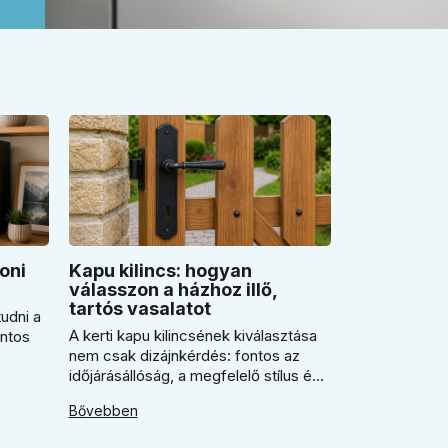
oni
Kapu kilincs: hogyan
válasszon a házhoz illő,
tartós vasalatot
udni a
A kerti kapu kilincsének kiválasztása
ontos
nem csak dizájnkérdés: fontos az
időjárásállóság, a megfelelő stílus és
n
a pontos kulcslyuktávolság is.
ikor
Bővebben
Segítünk eldönteni, mikor érdemes
rustiko vagy modernebb kovácsolt
 miért