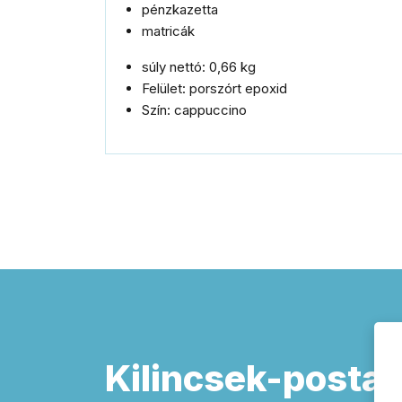
pénzkazetta
matricák
súly nettó: 0,66 kg
Felület: porszórt epoxid
Szín: cappuccino
Kilincsek-postal