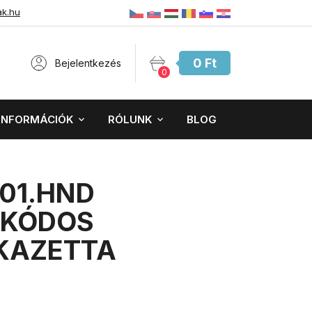
ak.hu
0 Ft
Bejelentkezés
0
INFORMÁCIÓK
RÓLUNK
BLOG
01.HND
KÓDOS
KAZETTA