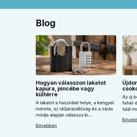
Blog
Hogyan válasszon lakatot
Újdon
kapura, pincébe vagy
csoko
kültérre
Az új b
A lakatot a használat helye, a kengyel
fehér 
mérete, az időjárásállóság és a zárás
talál 
módja alapján válassza ki.
A cikk
Bőveb
Megmutatjuk, mikor jó a kulcsos lakat,
érdeme
Bővebben
mikor praktikusabb a számzáras
mikor 
modell, mikor fontos a vízálló kivitel,
válasz