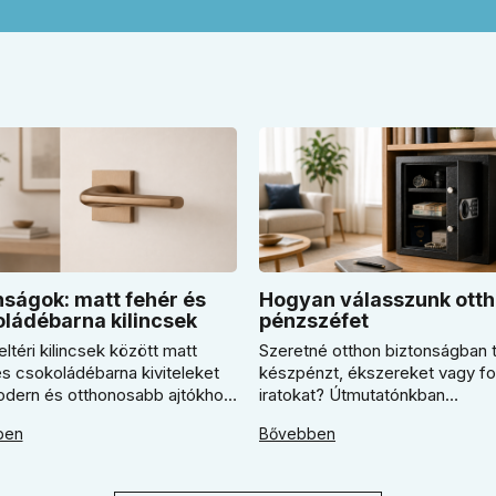
ságok: matt fehér és
Hogyan válasszunk otth
ládébarna kilincsek
pénzszéfet
eltéri kilincsek között matt
Szeretné otthon biztonságban t
és csokoládébarna kiviteleket
készpénzt, ékszereket vagy f
modern és otthonosabb ajtókhoz.
iratokat? Útmutatónkban
ben megmutatjuk, mikor
megmutatjuk, hogyan válasszo
ben
Bővebben
s világos Super SLIM kilincset,
megfelelő széfet. Megtudja, m
csokoládébarna Slim modellt
érdemes elektronikus vagy
tani, és hogyan döntsön a kerek
mechanikus zárat választani, és