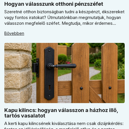
Hogyan válasszunk otthoni pénzszéfet
Szeretné otthon biztonságban tudni a készpénzt, ékszereket
vagy fontos iratokat? Útmutatónkban megmutatjuk, hogyan
válasszon megfelelő széfet. Megtudja, mikor érdemes
elektronikus vagy mechanikus zárat választani, és miért
Bővebben
kulcsfontosságú a szakszerű rögzítés a valódi védelemhez
minden modern otthonban.
Kapu kilincs: hogyan válasszon a házhoz illő,
tartós vasalatot
A kerti kapu kilincsének kiválasztása nem csak dizájnkérdés: