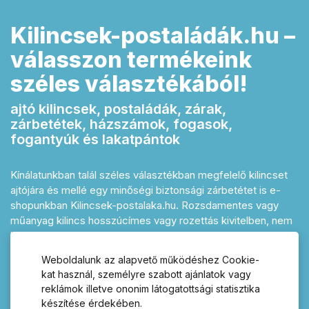
Kilincsek-postaládák.hu –
válasszon termékeink
széles választékából!
ajtó kilincsek, postaládák, zárak,
zárbetétek, házszámok, fogasok,
fogantyúk és lakatpántok
Kínálatunkban talál széles választékban megfelelő kilincset
ajtójára és mellé egy minőségi biztonsági zárbetétet is e-
shopunkban Kilincsek-postalaka.hu. Rozsdamentes vagy
műanyag kilincs hosszúcímes vagy rozettás kivitelben, nem
hiányozhat egy ajtóról sem. Termékeink között megtalál
minden szükséges kiegészítőt és tartozékot a megálmodott
Weboldalunk az alapvető működéshez Cookie-
otthonához. Házát tökéletesen kiegészítik majd a különböző
kat használ, személyre szabott ajánlatok vagy
stílusban és színben rendelhető házszámok és
reklámok illetve ononim látogatottsági statisztika
megjelölések. Ezen felül a minőségi postaládák biztosítják
készítése érdekében.