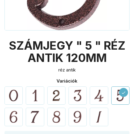
SZÁMJEGY " 5 " RÉZ
ANTIK 120MM
réz antik
Variációk
check