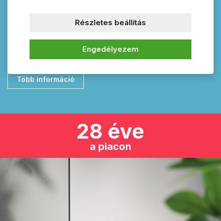
küldeményei sértetlenségét. Ne feledkezzen meg értékei
védelméről sem és tekintse meg az általunk kínált széfeket.
Részletes beállítás
Információs vitrinek, kulcsszekrények, ajtó tartozékok, ajtó
névtáblák, kopogtatók és fogasok ezeket mind megtalálja itt
egy helyen. Nálunk minden ügyfelünk megtalálja a számára
Engedélyezem
megfelelő terméket!
Több információ
28 éve
a piacon