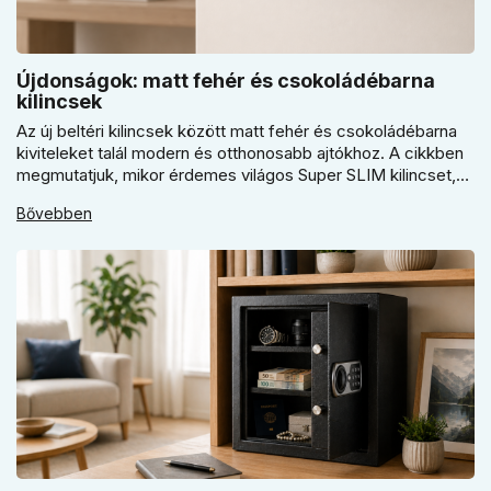
Újdonságok: matt fehér és csokoládébarna
kilincsek
Az új beltéri kilincsek között matt fehér és csokoládébarna
kiviteleket talál modern és otthonosabb ajtókhoz. A cikkben
megmutatjuk, mikor érdemes világos Super SLIM kilincset,
mikor csokoládébarna Slim modellt választani, és hogyan
Bővebben
döntsön a kerek vagy szögletes rozetta között az egységes
belső térhez.