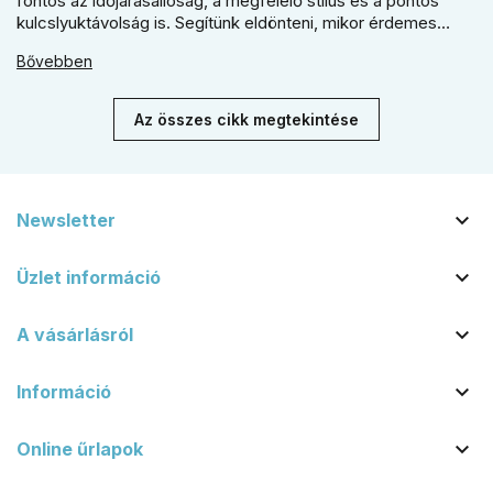
fontos az időjárásállóság, a megfelelő stílus és a pontos
kulcslyuktávolság is. Segítünk eldönteni, mikor érdemes
rustiko vagy modernebb kovácsolt megjelenést, illetve
Bővebben
kilincs + gomb megoldást választani.
Az összes cikk megtekintése

Newsletter

Üzlet információ

A vásárlásról

Információ

Online űrlapok