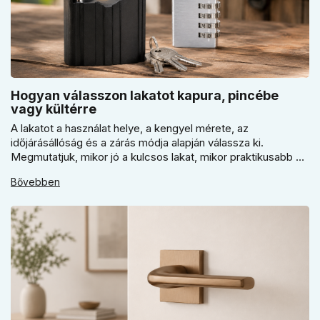
Hogyan válasszon lakatot kapura, pincébe
vagy kültérre
A lakatot a használat helye, a kengyel mérete, az
időjárásállóság és a zárás módja alapján válassza ki.
Megmutatjuk, mikor jó a kulcsos lakat, mikor praktikusabb a
számzáras modell, mikor fontos a vízálló kivitel, és miért nem
Bővebben
érdemes kapuhoz, pincéhez vagy kerti házhoz csak ár
alapján dönteni a mindennapi használatban.