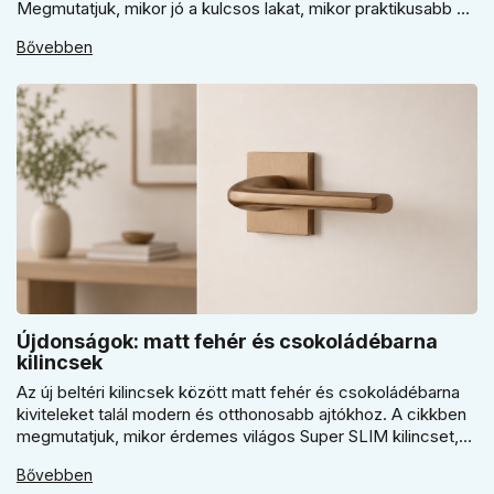
Megmutatjuk, mikor jó a kulcsos lakat, mikor praktikusabb a
számzáras modell, mikor fontos a vízálló kivitel, és miért nem
Bővebben
érdemes kapuhoz, pincéhez vagy kerti házhoz csak ár
alapján dönteni a mindennapi használatban.
Újdonságok: matt fehér és csokoládébarna
kilincsek
Az új beltéri kilincsek között matt fehér és csokoládébarna
kiviteleket talál modern és otthonosabb ajtókhoz. A cikkben
megmutatjuk, mikor érdemes világos Super SLIM kilincset,
mikor csokoládébarna Slim modellt választani, és hogyan
Bővebben
döntsön a kerek vagy szögletes rozetta között az egységes