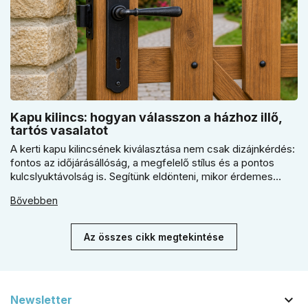
Kapu kilincs: hogyan válasszon a házhoz illő,
tartós vasalatot
A kerti kapu kilincsének kiválasztása nem csak dizájnkérdés:
fontos az időjárásállóság, a megfelelő stílus és a pontos
kulcslyuktávolság is. Segítünk eldönteni, mikor érdemes
rustiko vagy modernebb kovácsolt megjelenést, illetve
Bővebben
kilincs + gomb megoldást választani.
Az összes cikk megtekintése

Newsletter