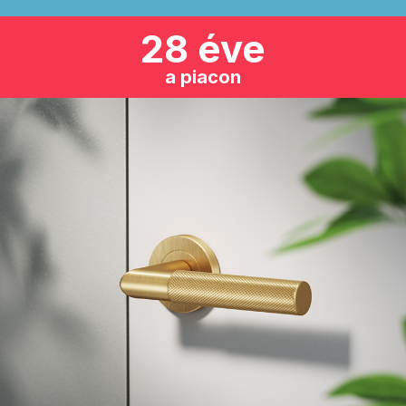
28 éve
a piacon