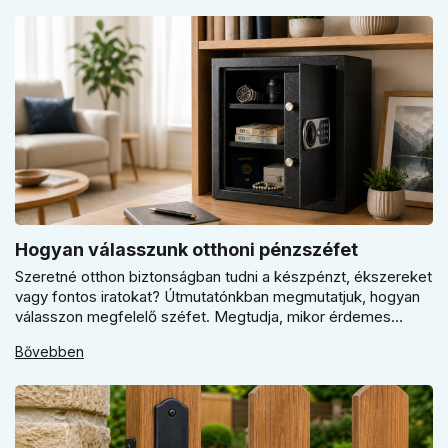
belső térhez.
Hogyan válasszunk otthoni pénzszéfet
Szeretné otthon biztonságban tudni a készpénzt, ékszereket
vagy fontos iratokat? Útmutatónkban megmutatjuk, hogyan
válasszon megfelelő széfet. Megtudja, mikor érdemes
elektronikus vagy mechanikus zárat választani, és miért
Bővebben
kulcsfontosságú a szakszerű rögzítés a valódi védelemhez
minden modern otthonban.