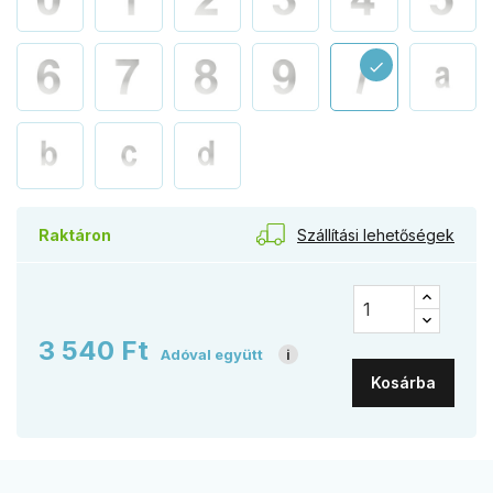
check
Szállítási lehetőségek
Raktáron
3 540 Ft
Adóval együtt
i
Kosárba