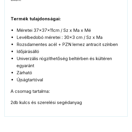
Termék tulajdonságai:
Méretei 37x37x11cm / Sz x Ma x Mé
Levélbedobó méretei : 30x3 cm / Sz x Ma
Rozsdamentes acél + PZN lemez antracit színben
Időjárásálló
Univerzális rögzíthetőség beltérben és kültéren
egyaránt
Zárható
Újságtartóval
A csomag tartalma:
2db kulcs és szerelési segédanyag