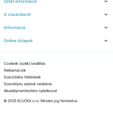

Üzlet információ

A vásárlásról

Információ

Online űrlapok
Cookiek (sütik) beállítás
Reklamációk
Szerződési feltételek
Személyes adatok védelme
Akadálymentesítési nyilatkozat
© 2026 KĽUČKA s.r.o. Minden jog fenntartva.