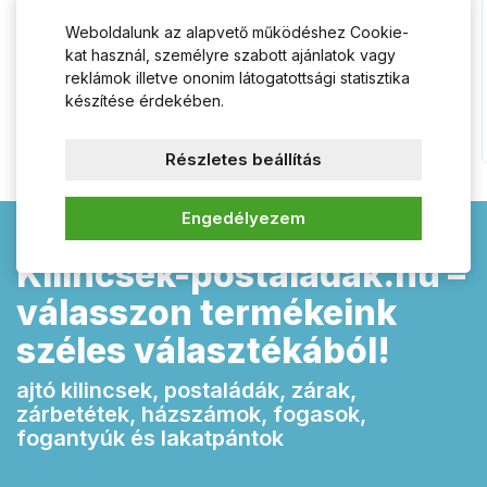
bevésőzár "Ú"
Weboldalunk az alapvető működéshez Cookie-
kat használ, személyre szabott ajánlatok vagy
reklámok illetve ononim látogatottsági statisztika
6 230 Ft
3 810 Ft
készítése érdekében.
Kosárba
Kosárba
Részletes beállítás
Engedélyezem
Kilincsek-postaládák.hu –
válasszon termékeink
széles választékából!
ajtó kilincsek, postaládák, zárak,
zárbetétek, házszámok, fogasok,
fogantyúk és lakatpántok