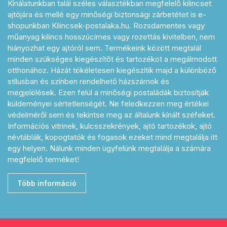
Kínálatunkban talál széles választékban megfelelő kilincset
ajtójára és mellé egy minőségi biztonsági zárbetétet is e-
shopunkban Kilincsek-postalaka.hu. Rozsdamentes vagy
műanyag kilincs hosszúcímes vagy rozettás kivitelben, nem
hiányozhat egy ajtóról sem. Termékeink között megtalál
minden szükséges kiegészítőt és tartozékot a megálmodott
otthonához. Házát tökéletesen kiegészítik majd a különböző
stílusban és színben rendelhető házszámok és
megjelölések. Ezen felül a minőségi postaládák biztosítják
küldeményei sértetlenségét. Ne feledkezzen meg értékei
védelméről sem és tekintse meg az általunk kínált széfeket.
Információs vitrinek, kulcsszekrények, ajtó tartozékok, ajtó
névtáblák, kopogtatók és fogasok ezeket mind megtalálja itt
egy helyen. Nálunk minden ügyfelünk megtalálja a számára
megfelelő terméket!
Több információ