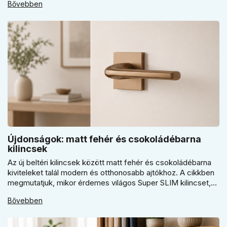
Bővebben
érdemes kapuhoz, pincéhez vagy kerti házhoz csak ár
alapján dönteni a mindennapi használatban.
Újdonságok: matt fehér és csokoládébarna
kilincsek
Az új beltéri kilincsek között matt fehér és csokoládébarna
kiviteleket talál modern és otthonosabb ajtókhoz. A cikkben
megmutatjuk, mikor érdemes világos Super SLIM kilincset,
mikor csokoládébarna Slim modellt választani, és hogyan
Bővebben
döntsön a kerek vagy szögletes rozetta között az egységes
belső térhez.