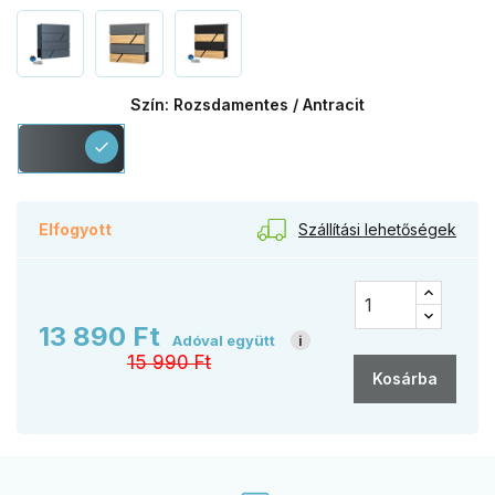
Szín: Rozsdamentes / Antracit
Rozsdamentes
check
/
Antracit
Szállítási lehetőségek
Elfogyott
13 890 Ft
Adóval együtt
i
15 990 Ft
Kosárba