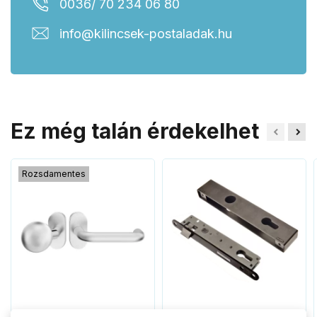
0036/ 70 234 06 80
info@kilincsek-postaladak.hu
Ez még talán érdekelhet
Rozsdamentes
JOVI U gomb / kilincs
Bevésőzár tok keskeny +