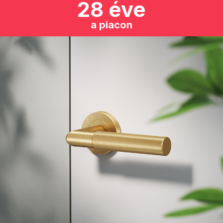
28 éve
a piacon