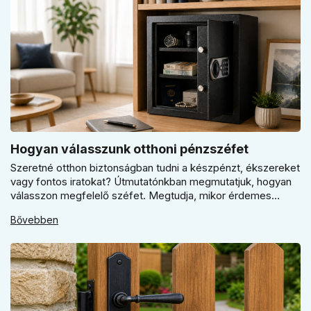
Hogyan válasszunk otthoni pénzszéfet
Szeretné otthon biztonságban tudni a készpénzt, ékszereket
vagy fontos iratokat? Útmutatónkban megmutatjuk, hogyan
válasszon megfelelő széfet. Megtudja, mikor érdemes
elektronikus vagy mechanikus zárat választani, és miért
Bővebben
kulcsfontosságú a szakszerű rögzítés a valódi védelemhez
minden modern otthonban.