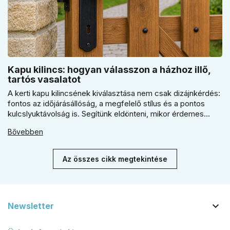
Kapu kilincs: hogyan válasszon a házhoz illő,
tartós vasalatot
A kerti kapu kilincsének kiválasztása nem csak dizájnkérdés:
fontos az időjárásállóság, a megfelelő stílus és a pontos
kulcslyuktávolság is. Segítünk eldönteni, mikor érdemes
rustiko vagy modernebb kovácsolt megjelenést, illetve
Bővebben
kilincs + gomb megoldást választani.
Az összes cikk megtekintése

Newsletter