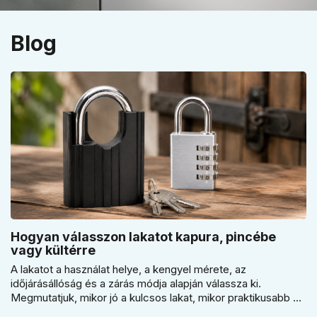
Blog
Hogyan válasszon lakatot kapura, pincébe
vagy kültérre
A lakatot a használat helye, a kengyel mérete, az
időjárásállóság és a zárás módja alapján válassza ki.
Megmutatjuk, mikor jó a kulcsos lakat, mikor praktikusabb a
számzáras modell, mikor fontos a vízálló kivitel, és miért nem