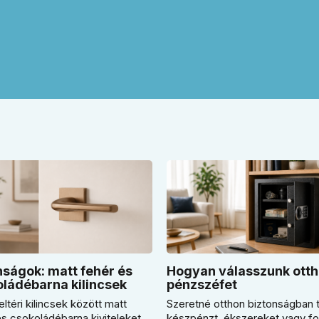
ságok: matt fehér és
Hogyan válasszunk otth
ládébarna kilincsek
pénzszéfet
eltéri kilincsek között matt
Szeretné otthon biztonságban t
és csokoládébarna kiviteleket
készpénzt, ékszereket vagy f