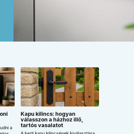
oni
Kapu kilincs: hogyan
válasszon a házhoz illő,
tartós vasalatot
udni a
A kerti kapu kilincsének kiválasztása
ontos