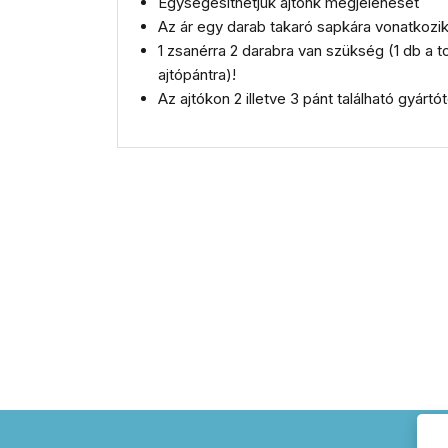
Egységesíthetjük ajtónk megjelenését
Az ár egy darab takaró sapkára vonatkozi
1 zsanérra 2 darabra van szükség (1 db a t
ajtópántra)!
Az ajtókon 2 illetve 3 pánt található gyártó