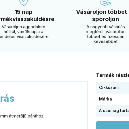
15 nap
Vásároljon többet
rmékvisszaküldésre
spóroljon
Vásároljon aggodalom
A nagyobb vásárlás
nélkül, van 15napja a
megtérül, vásároljon
rendelés visszaküldésére
többet és fizessen
kevesebbet
Termék részle
Cikkszám
írás
Márka
A csomag tart
4 mm átmérőjű pánthoz.