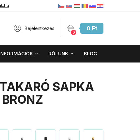
ak.hu
0 Ft
Bejelentkezés
0
INFORMÁCIÓK
RÓLUNK
BLOG
 TAKARÓ SAPKA
 BRONZ