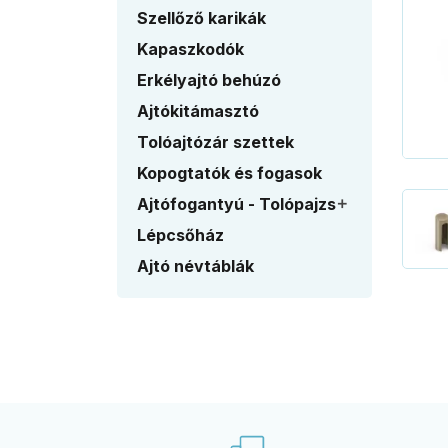
Szellőző karikák
Kapaszkodók
Erkélyajtó behúzó
Ajtókitámasztó
Tolóajtózár szettek
Kopogtatók és fogasok
Ajtófogantyú - Tolópajzs

Lépcsőház
Ajtó névtáblák