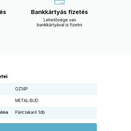
 és
Bankkártyás fizetés
Lehetősége van
bankkártyával is fizetni
tei
OZ14P
METAL-BUD
alma
Pánt takaró 1db