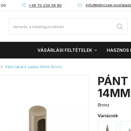
info@kilincsek-postalad
+36 70 234 06 80
6:00
VÁSÁRLÁSI FELTÉTELEK
HASZNOS 
Pánt takaró sapka 14mm Bronz
PÁNT
14MM
Bronz
Variációk