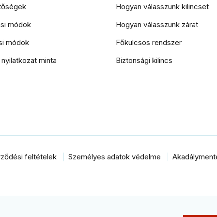
etőségek
Hogyan válasszunk kilincset
tási módok
Hogyan válasszunk zárat
si módok
Főkulcsos rendszer
i nyilatkozat minta
Biztonsági kilincs
ződési feltételek
Személyes adatok védelme
Akadálymentes