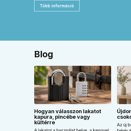
Több információ
Blog
Hogyan válasszon lakatot
Újdon
kapura, pincébe vagy
csoko
kültérre
Az új b
A lakatot a használat helye, a kengyel
fehér 