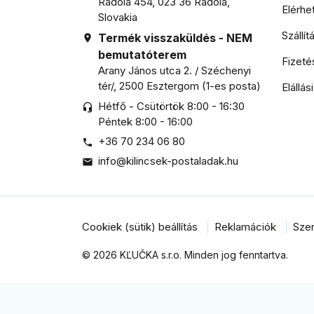
Radola 454, 023 36 Radola,
Elérh
Slovakia
Szállí
Termék visszaküldés - NEM

bemutatóterem
Fizeté
Arany János utca 2. / Széchenyi
tér/, 2500 Esztergom (1-es posta)
Elállás
Hétfő - Csütörtök 8:00 - 16:30
headset_mic
Péntek 8:00 - 16:00
+36 70 234 06 80

info@kilincsek-postaladak.hu

Cookiek (sütik) beállítás
Reklamációk
Szer
© 2026 KĽUČKA s.r.o. Minden jog fenntartva.