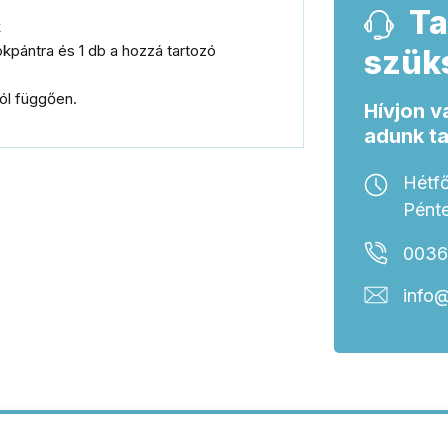
Ta
k
okpántra és 1 db a hozzá tartozó
szük
tól függően.
Hívjon v
adunk t
Hétfő
Pénte
0036
info@