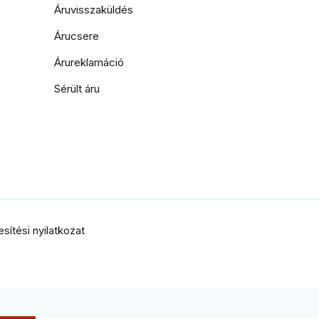
Áruvisszaküldés
Árucsere
Árureklamáció
Sérült áru
ítési nyilatkozat