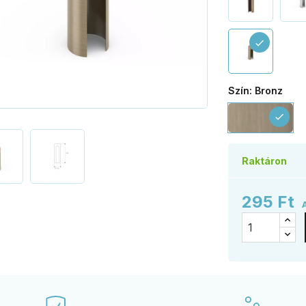
check
Szín: Bronz
Br
check
Raktáron
295 Ft