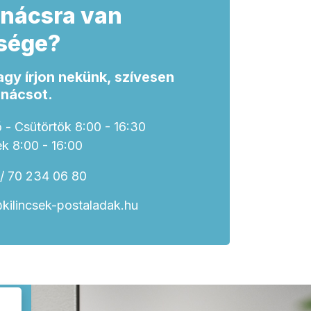
nácsra van
sége?
agy írjon nekünk, szívesen
anácsot.
 - Csütörtök 8:00 - 16:30
k 8:00 - 16:00
/ 70 234 06 80
kilincsek-postaladak.hu