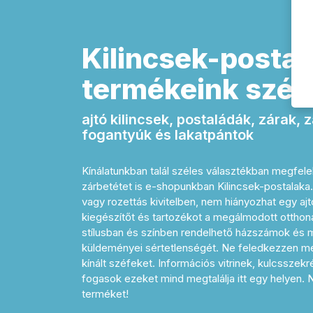
Kilincsek-postal
termékeink széle
ajtó kilincsek, postaládák, zárak,
fogantyúk és lakatpántok
Kínálatunkban talál széles választékban megfelel
zárbetétet is e-shopunkban Kilincsek-postalak
vagy rozettás kivitelben, nem hiányozhat egy a
kiegészítőt és tartozékot a megálmodott otthon
stílusban és színben rendelhető házszámok és me
küldeményei sértetlenségét. Ne feledkezzen me
kínált széfeket. Információs vitrinek, kulcsszek
fogasok ezeket mind megtalálja itt egy helyen.
terméket!