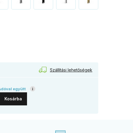
onz
Szállítási lehetőségek
Adóval együtt
i
Kosárba