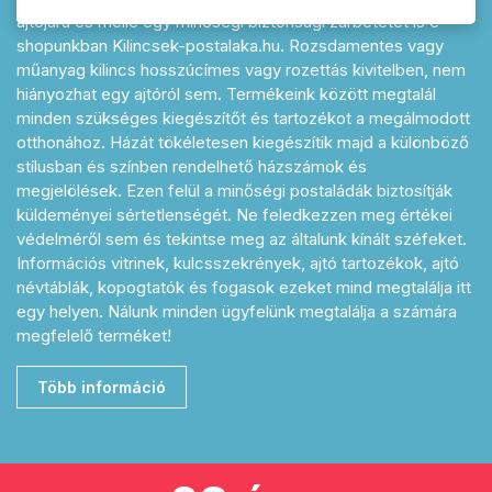
ajtójára és mellé egy minőségi biztonsági zárbetétet is e-
shopunkban Kilincsek-postalaka.hu. Rozsdamentes vagy
műanyag kilincs hosszúcímes vagy rozettás kivitelben, nem
hiányozhat egy ajtóról sem. Termékeink között megtalál
minden szükséges kiegészítőt és tartozékot a megálmodott
otthonához. Házát tökéletesen kiegészítik majd a különböző
stílusban és színben rendelhető házszámok és
megjelölések. Ezen felül a minőségi postaládák biztosítják
küldeményei sértetlenségét. Ne feledkezzen meg értékei
védelméről sem és tekintse meg az általunk kínált széfeket.
Információs vitrinek, kulcsszekrények, ajtó tartozékok, ajtó
névtáblák, kopogtatók és fogasok ezeket mind megtalálja itt
egy helyen. Nálunk minden ügyfelünk megtalálja a számára
megfelelő terméket!
Több információ