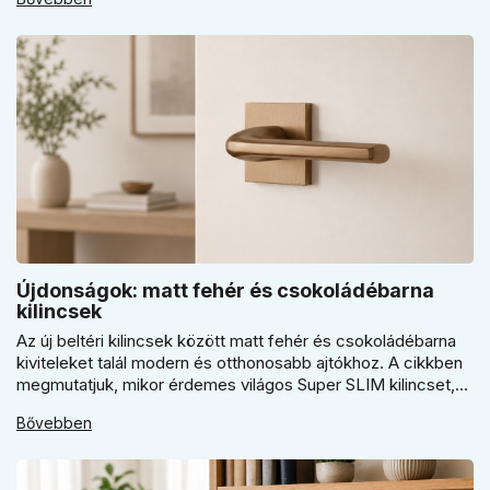
érdemes kapuhoz, pincéhez vagy kerti házhoz csak ár
alapján dönteni a mindennapi használatban.
Újdonságok: matt fehér és csokoládébarna
kilincsek
Az új beltéri kilincsek között matt fehér és csokoládébarna
kiviteleket talál modern és otthonosabb ajtókhoz. A cikkben
megmutatjuk, mikor érdemes világos Super SLIM kilincset,
mikor csokoládébarna Slim modellt választani, és hogyan
Bővebben
döntsön a kerek vagy szögletes rozetta között az egységes
belső térhez.