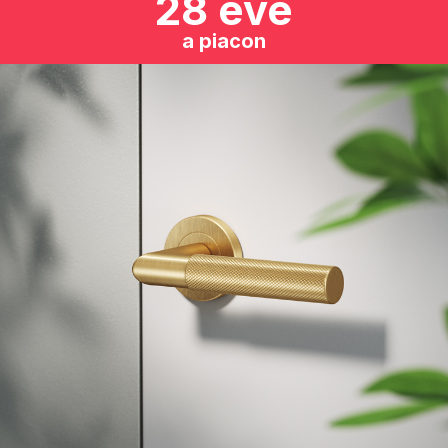
28 éve
a piacon