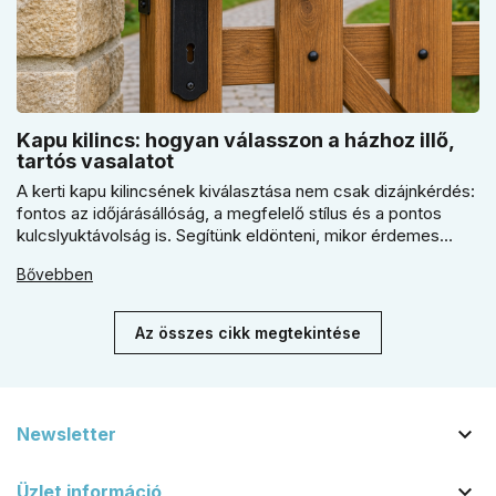
Kapu kilincs: hogyan válasszon a házhoz illő,
tartós vasalatot
A kerti kapu kilincsének kiválasztása nem csak dizájnkérdés:
fontos az időjárásállóság, a megfelelő stílus és a pontos
kulcslyuktávolság is. Segítünk eldönteni, mikor érdemes
rustiko vagy modernebb kovácsolt megjelenést, illetve
Bővebben
kilincs + gomb megoldást választani.
Az összes cikk megtekintése

Newsletter

Üzlet információ