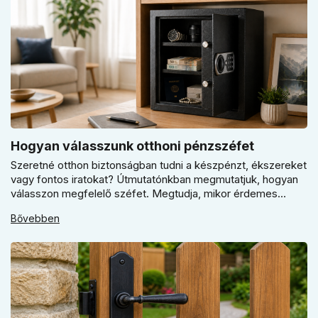
Hogyan válasszunk otthoni pénzszéfet
Szeretné otthon biztonságban tudni a készpénzt, ékszereket
vagy fontos iratokat? Útmutatónkban megmutatjuk, hogyan
válasszon megfelelő széfet. Megtudja, mikor érdemes
elektronikus vagy mechanikus zárat választani, és miért
Bővebben
kulcsfontosságú a szakszerű rögzítés a valódi védelemhez
minden modern otthonban.