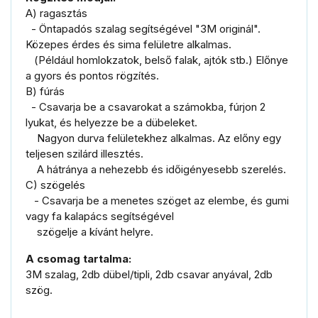
A) ragasztás
- Öntapadós szalag segítségével "3M originál".
Közepes érdes és sima felületre alkalmas.
(
Például homlokzatok, belső falak, ajtók stb.
) Előnye
a gyors és pontos rögzítés.
B) fúrás
-
Csavarja be a csavarokat a számokba, fúrjon 2
lyukat, és helyezze be a dübeleket.
Nagyon durva felületekhez alkalmas.
Az előny egy
teljesen szilárd illesztés.
A hátránya a nehezebb és időigényesebb szerelés.
C)
szögelés
- Csavarja be a menetes szöget az elembe, és gumi
vagy fa kalapács segítségével
szögelje a kívánt helyre.
A csomag tartalma:
3M szalag, 2db dübel/tipli, 2db csavar anyával, 2db
szög.