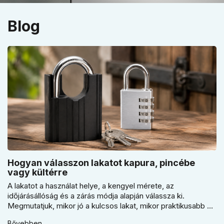
Blog
Hogyan válasszon lakatot kapura, pincébe
vagy kültérre
A lakatot a használat helye, a kengyel mérete, az
időjárásállóság és a zárás módja alapján válassza ki.
Megmutatjuk, mikor jó a kulcsos lakat, mikor praktikusabb a
számzáras modell, mikor fontos a vízálló kivitel, és miért nem
Bővebben