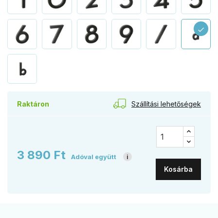
check
Szállítási lehetőségek
Raktáron
3 890 Ft
Adóval együtt
i
Kosárba