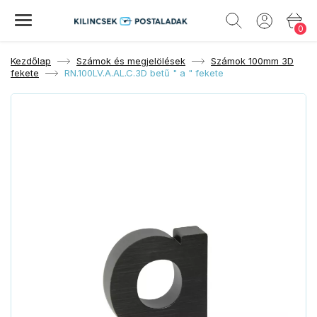
0
Kezdőlap
Számok és megjelölések
Számok 100mm 3D
fekete
RN.100LV.A.AL.C.3D betű " a " fekete