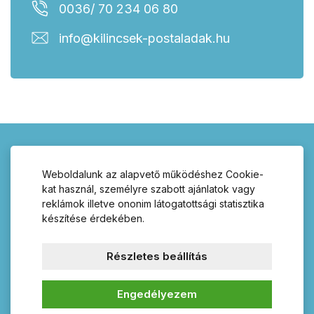
0036/ 70 234 06 80
info@kilincsek-postaladak.hu
Kilincsek-postaládák.hu –
Weboldalunk az alapvető működéshez Cookie-
válasszon termékeink
kat használ, személyre szabott ajánlatok vagy
reklámok illetve ononim látogatottsági statisztika
széles választékából!
készítése érdekében.
ajtó kilincsek, postaládák, zárak,
Részletes beállítás
zárbetétek, házszámok, fogasok,
fogantyúk és lakatpántok
Engedélyezem
Kínálatunkban talál széles választékban megfelelő kilincset