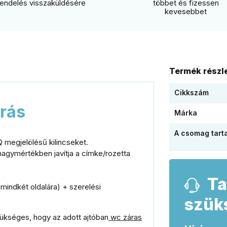
rendelés visszaküldésére
többet és fizessen
kevesebbet
Termék részle
Cikkszám
írás
Márka
A csomag tart
Q megjelölésű kilincseket.
 nagymértékben javítja a címke/rozetta
Ta
 mindkét oldalára) + szerelési
szük
zükséges, hogy az adott ajtóban
wc záras