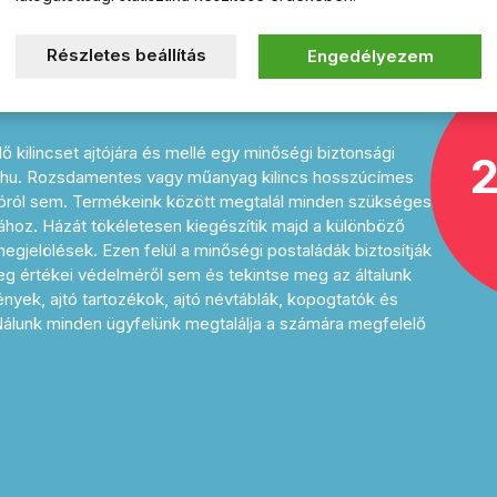
s választékából!
Részletes beállítás
Engedélyezem
 zárbetétek, házszámok, fogasok,
ő kilincset ajtójára és mellé egy minőségi biztonsági
2
a.hu. Rozsdamentes vagy műanyag kilincs hosszúcímes
jtóról sem. Termékeink között megtalál minden szükséges
ához. Házát tökéletesen kiegészítik majd a különböző
gjelölések. Ezen felül a minőségi postaládák biztosítják
g értékei védelméről sem és tekintse meg az általunk
rények, ajtó tartozékok, ajtó névtáblák, kopogtatók és
 Nálunk minden ügyfelünk megtalálja a számára megfelelő