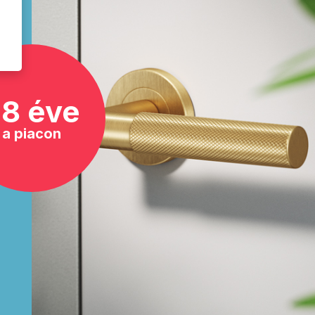
8 éve
a piacon