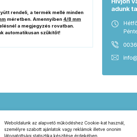
Hívjon v
adunk t
gyütt rendeli, a termék mellé minden
mm
méretben. Amennyiben
4/8 mm
Hétfő
elésnél a megjegyzés rovatban.
Pénte
nk automatikusan szűkítőt!
0036
info@
Weboldalunk az alapvető működéshez Cookie-kat használ,
ádák.hu – válasszon
személyre szabott ajánlatok vagy reklámok illetve ononim
látogatottsági statisztika készítése érdekében.