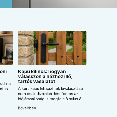
oni
Kapu kilincs: hogyan
válasszon a házhoz illő,
tartós vasalatot
udni a
A kerti kapu kilincsének kiválasztása
ontos
nem csak dizájnkérdés: fontos az
időjárásállóság, a megfelelő stílus és
n
a pontos kulcslyuktávolság is.
ikor
Bővebben
Segítünk eldönteni, mikor érdemes
rustiko vagy modernebb kovácsolt
 miért