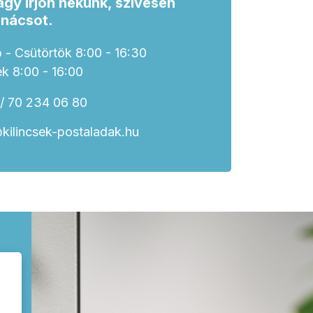
agy írjon nekünk, szívesen
anácsot.
 - Csütörtök 8:00 - 16:30
k 8:00 - 16:00
/ 70 234 06 80
kilincsek-postaladak.hu