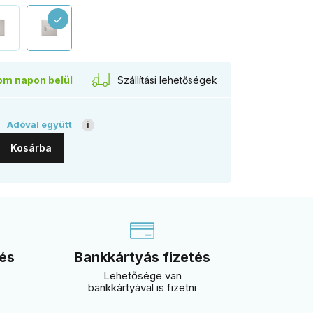
check
Szállítási lehetőségek
om napon belül
t
Adóval együtt
i
Kosárba
 és
Bankkártyás fizetés
Lehetősége van
bankkártyával is fizetni