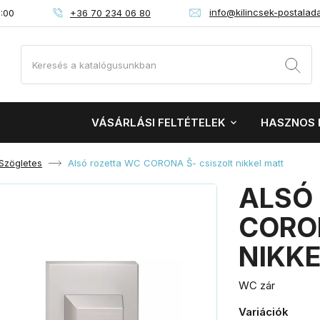
info@kilincsek-postalad
+36 70 234 06 80
6:00
VÁSÁRLÁSI FELTÉTELEK
HASZNOS 
Szögletes
Alsó rozetta WC CORONA Š- csiszolt nikkel matt
ALSÓ
CORO
NIKK
WC zár
Variációk