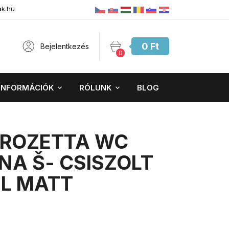
ak.hu
0 Ft
Bejelentkezés
0
INFORMÁCIÓK
RÓLUNK
BLOG
 ROZETTA WC
NA Š- CSISZOLT
EL MATT