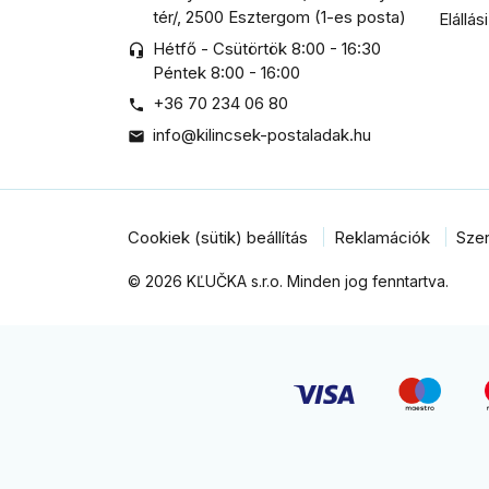
tér/, 2500 Esztergom (1-es posta)
Elállás
Hétfő - Csütörtök 8:00 - 16:30
headset_mic
Péntek 8:00 - 16:00
+36 70 234 06 80

info@kilincsek-postaladak.hu

Cookiek (sütik) beállítás
Reklamációk
Szer
© 2026 KĽUČKA s.r.o. Minden jog fenntartva.