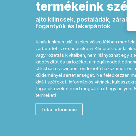
termékeink széle
ajtó kilincsek, postaládák, zárak,
fogantyúk és lakatpántok
Kínálatunkban talál széles választékban megfelel
zárbetétet is e-shopunkban Kilincsek-postalak
vagy rozettás kivitelben, nem hiányozhat egy a
kiegészítőt és tartozékot a megálmodott otthon
stílusban és színben rendelhető házszámok és me
küldeményei sértetlenségét. Ne feledkezzen me
kínált széfeket. Információs vitrinek, kulcsszek
fogasok ezeket mind megtalálja itt egy helyen.
terméket!
Több információ