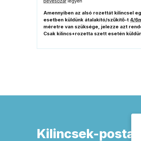
bevésőzár
legyen
Amennyiben az alsó rozettát kilincsel e
esetben küldünk átalakító/szűkítő-t
4/6
méretre van szüksége, jelezze azt rend
Csak kilincs+rozetta szett esetén küldü
Kilincsek-postal