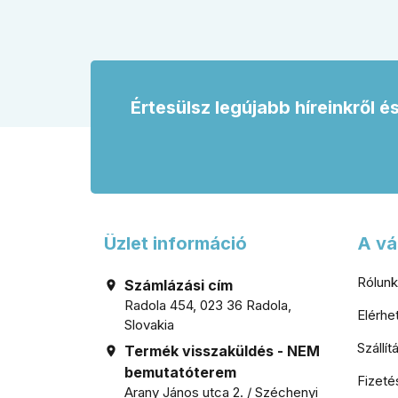
és miért nem érdemes kapuhoz,
vagy s
pincéhez vagy kerti házhoz csak ár
egység
alapján dönteni a mindennapi
használatban.
Értesülsz legújabb híreinkről é
Üzlet információ
A vá
Rólunk
Számlázási cím

Radola 454, 023 36 Radola,
Elérh
Slovakia
Szállí
Termék visszaküldés - NEM

bemutatóterem
Fizeté
Arany János utca 2. / Széchenyi