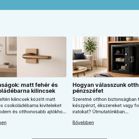
ságok: matt fehér és
Hogyan válasszunk otth
ládébarna kilincsek
pénzszéfet
eltéri kilincsek között matt
Szeretné otthon biztonságban t
és csokoládébarna kiviteleket
készpénzt, ékszereket vagy f
modern és otthonosabb ajtókhoz.
iratokat? Útmutatónkban
ben megmutatjuk, mikor
megmutatjuk, hogyan válasszo
ben
Bővebben
s világos Super SLIM kilincset,
megfelelő széfet. Megtudja, m
csokoládébarna Slim modellt
érdemes elektronikus vagy
tani, és hogyan döntsön a kerek
mechanikus zárat választani, és