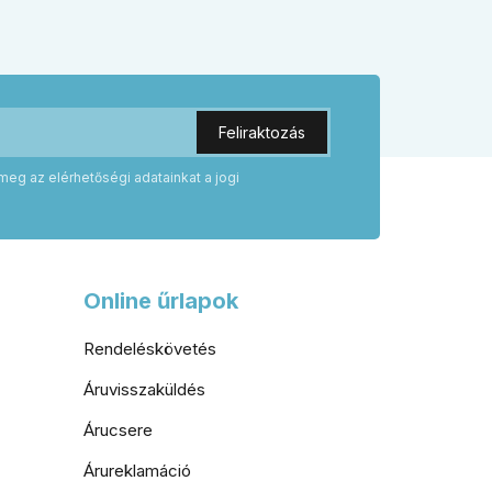
megjelenést, illetve kilincs + gomb
ögzítés
megoldást választani.
odern
meg az elérhetőségi adatainkat a jogi
Online űrlapok
Rendeléskövetés
Áruvisszaküldés
Árucsere
Árureklamáció