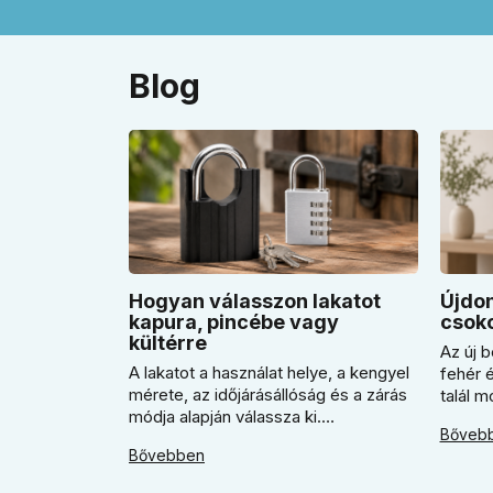
Blog
Hogyan válasszon lakatot
Újdon
kapura, pincébe vagy
csoko
kültérre
Az új b
A lakatot a használat helye, a kengyel
fehér 
mérete, az időjárásállóság és a zárás
talál 
módja alapján válassza ki.
A cikk
Bőveb
Megmutatjuk, mikor jó a kulcsos lakat,
érdeme
Bővebben
mikor praktikusabb a számzáras
mikor 
modell, mikor fontos a vízálló kivitel,
válasz