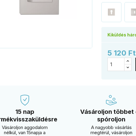
Kiküldés hár
5 120 F
15 nap
Vásároljon többet
rmékvisszaküldésre
spóroljon
Vásároljon aggodalom
A nagyobb vásárlás
nélkül, van 15napja a
megtérül, vásároljon