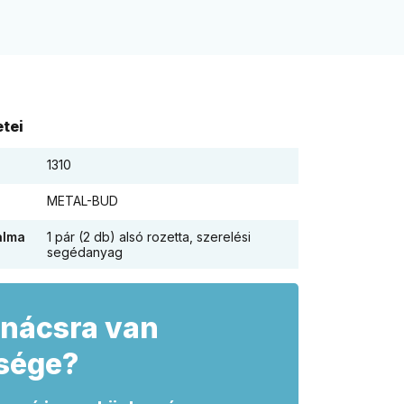
tei
1310
METAL-BUD
alma
1 pár (2 db) alsó rozetta, szerelési
segédanyag
nácsra van
sége?