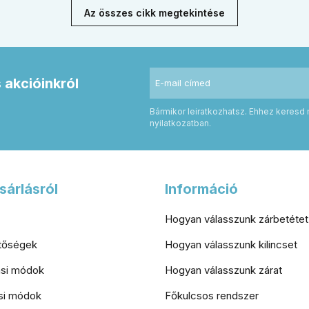
zögletes rozetta között az
kulcsfontosságú a szakszerű r
Az összes cikk megtekintése
es belső térhez.
a valódi védelemhez minden m
otthonban.
s akcióinkról
Bármikor leiratkozhatsz. Ehhez keresd 
nyilatkozatban.
sárlásról
Információ
Hogyan válasszunk zárbetétet
etőségek
Hogyan válasszunk kilincset
tási módok
Hogyan válasszunk zárat
si módok
Főkulcsos rendszer